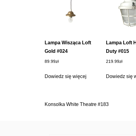
Lampa Wisząca Loft
Lampa Loft 
Gold #024
Duty #015
89.99
zł
219.99
zł
Dowiedz się więcej
Dowiedz się 
Konsolka White Theatre #183
Nawigacja
wpisu