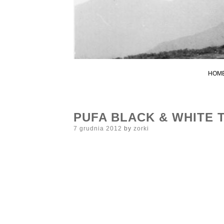
HOM
PUFA BLACK & WHITE 
Posted
7 grudnia 2012
by
zorki
on