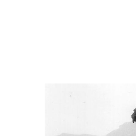
Oświetlenie industrialne, lampy LOFT, kinkiety 
Zorki Factor