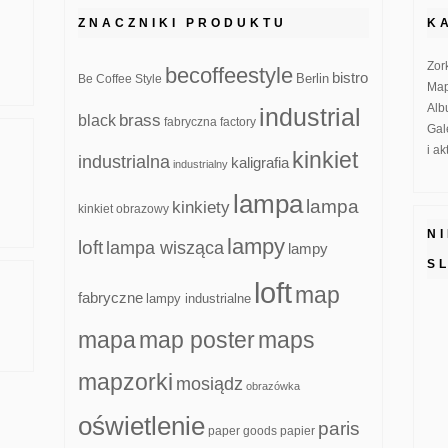
ZNACZNIKI PRODUKTU
K
Zor
becoffeestyle
bistro
Be Coffee Style
Berlin
Map
Alb
industrial
brass
black
fabryczna
factory
Gal
i a
kinkiet
industrialna
kaligrafia
industrialny
lampa
lampa
kinkiety
kinkiet obrazowy
N
lampy
loft
lampa wisząca
lampy
S
loft
map
fabryczne
lampy industrialne
mapa
map poster
maps
mapzorki
mosiądz
obrazówka
oświetlenie
paris
paper goods
papier