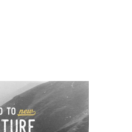
e industrialne. Mapy,
wy.