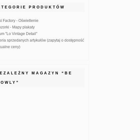
ATEGORIE PRODUKTÓW
ki Factory - Oświetlenie
zorki - Mapy plakaty
um "Lo Vintage Detail"
eria sprzedanych artykułów (zapytaj o dostępność
ktualne ceny)
IEZALEŻNY MAGAZYN “BE
LOWLY”