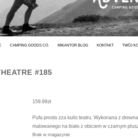
E
CAMPING GOODS CO.
MIKANTOR BLOG
KONTAKT
TWÓJ K
THEATRE #185
159.99
zł
Pufa prosto zza kulis teatru. Wykonana z drewna
malowanego na biało z obiciem w czarnym plus
Brak w magazynie