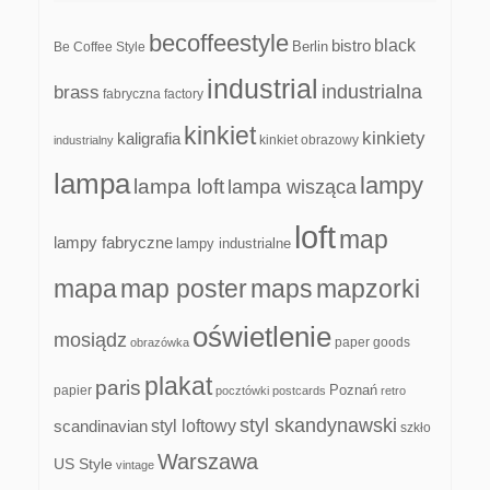
becoffeestyle
black
bistro
Be Coffee Style
Berlin
industrial
industrialna
brass
fabryczna
factory
kinkiet
kinkiety
kaligrafia
kinkiet obrazowy
industrialny
lampa
lampy
lampa loft
lampa wisząca
loft
map
lampy fabryczne
lampy industrialne
mapa
map poster
maps
mapzorki
oświetlenie
mosiądz
paper goods
obrazówka
plakat
paris
papier
Poznań
pocztówki
postcards
retro
styl skandynawski
scandinavian
styl loftowy
szkło
Warszawa
US Style
vintage