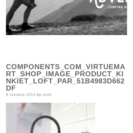
COMPONENTS_COM_VIRTUEMA
RT_SHOP_IMAGE_PRODUCT_KI
NKIET_LOFT_PAR_51B4983D662
DF
Posted
9 czerwca 2013
by
zorki
on