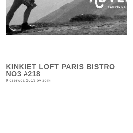
KINKIET LOFT PARIS BISTRO
NO3 #218
Posted
9 czerwca 2013
by
zorki
on