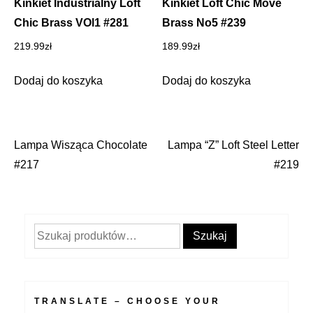
Kinkiet Industrialny Loft
Kinkiet Loft Chic Move
Chic Brass VOl1 #281
Brass No5 #239
219.99
zł
189.99
zł
Dodaj do koszyka
Dodaj do koszyka
Lampa Wisząca Chocolate
Lampa “Z” Loft Steel Letter
Nawigacja
#217
#219
wpisu
Szukaj:
Szukaj
TRANSLATE – CHOOSE YOUR