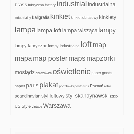
industrial
industrialna
brass
fabryczna
factory
kinkiet
kinkiety
kaligrafia
kinkiet obrazowy
industrialny
lampa
lampy
lampa loft
lampa wisząca
loft
map
lampy fabryczne
lampy industrialne
mapa
map poster
maps
mapzorki
oświetlenie
mosiądz
paper goods
obrazówka
plakat
paris
papier
Poznań
pocztówki
postcards
retro
styl skandynawski
scandinavian
styl loftowy
szkło
Warszawa
US Style
vintage