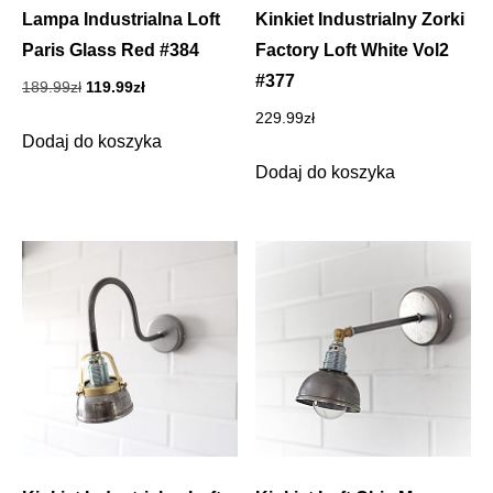
Lampa Industrialna Loft
Kinkiet Industrialny Zorki
Paris Glass Red #384
Factory Loft White Vol2
#377
Pierwotna
Aktualna
189.99
zł
119.99
zł
cena
cena
229.99
zł
wynosiła:
wynosi:
Dodaj do koszyka
189.99zł.
119.99zł.
Dodaj do koszyka