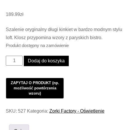
189.99
zł
Szalenie oryginalny długi kinkiet w bardzo modnym stylu
loft. Klosz przypomina wzory z paryskich bistro.
Produkt dostępny na zamówienie
ilość
Dodaj do koszyka
Kinkiet
Loft
Paris
Bistro
No3
#218
SKU:
527
Kategoria:
Zorki Factory - Oświetlenie