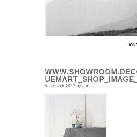
HOM
WWW.SHOWROOM.DECO
UEMART_SHOP_IMAGE
Posted
9 czerwca 2013
by
zorki
on