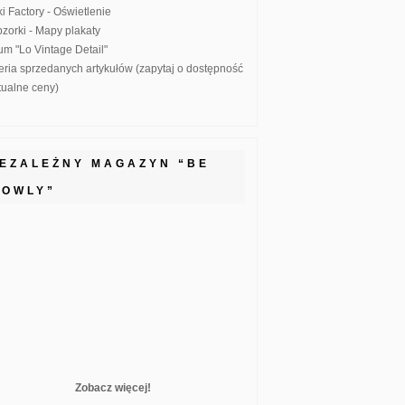
ki Factory - Oświetlenie
zorki - Mapy plakaty
um "Lo Vintage Detail"
eria sprzedanych artykułów (zapytaj o dostępność
ktualne ceny)
IEZALEŻNY MAGAZYN “BE
LOWLY”
Zobacz więcej!