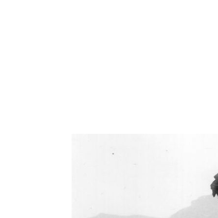
Oświetlenie industrialne, lampy LOFT, kinkiety 
Zorki Factor