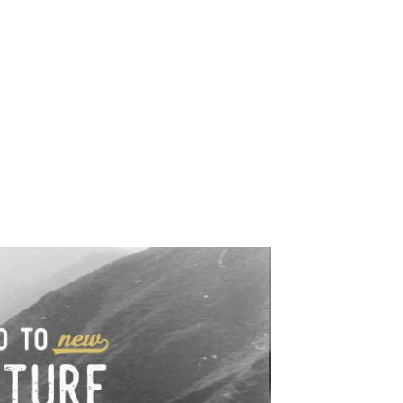
e industrialne. Mapy,
wy.