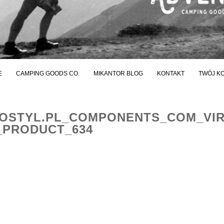
E
CAMPING GOODS CO.
MIKANTOR BLOG
KONTAKT
TWÓJ K
STYL.PL_COMPONENTS_COM_VI
_PRODUCT_634