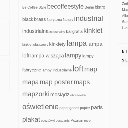
Zor
becoffeestyle
bistro
Be Coffee Style
Berlin
Map
Alb
industrial
brass
black
fabryczna
factory
Gal
i a
kinkiet
industrialna
kaligrafia
industrialny
lampa
lampa
kinkiety
kinkiet obrazowy
N
lampy
loft
lampa wisząca
lampy
S
loft
map
fabryczne
lampy industrialne
mapa
map poster
maps
mapzorki
mosiądz
obrazówka
oświetlenie
paris
paper goods
papier
plakat
Poznań
pocztówki
postcards
retro