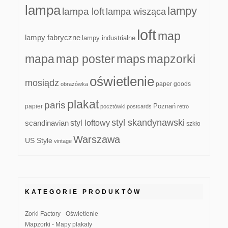
lampa
lampy
lampa loft
lampa wisząca
loft
map
lampy fabryczne
lampy industrialne
mapa
map poster
maps
mapzorki
oświetlenie
mosiądz
paper goods
obrazówka
plakat
paris
papier
Poznań
pocztówki
postcards
retro
styl skandynawski
scandinavian
styl loftowy
szkło
Warszawa
US Style
vintage
KATEGORIE PRODUKTÓW
Zorki Factory - Oświetlenie
Mapzorki - Mapy plakaty