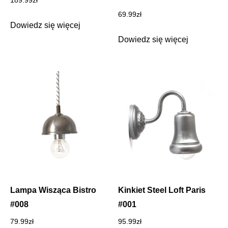
189.99
zł
69.99
zł
Dowiedz się więcej
Dowiedz się więcej
Lampa Wisząca Bistro
Kinkiet Steel Loft Paris
#008
#001
79.99
zł
95.99
zł