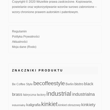
Copyright © 2020 Wszelkie prawa zastrzeżone. Kopiowanie,
powielanie oraz wykorzystywanie wzorów surowo zabronione –
wzory chronione prawem autorskim i patentowym.
Regulamin
Polityka Prywatności
Aktualności
Moja dane (Rodo)
ZNACZNIKI PRODUKTU
becoffeestyle
black
bistro
Be Coffee Style
Berlin
industrial
industrialna
brass
fabryczna
factory
kinkiet
kinkiety
kaligrafia
kinkiet obrazowy
industrialny