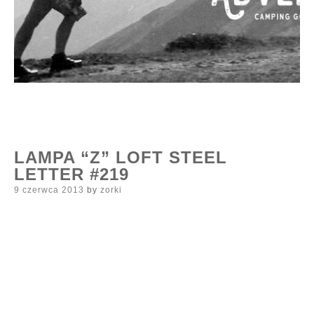
LAMPA “Z” LOFT STEEL
LETTER #219
Posted
9 czerwca 2013
by
zorki
on