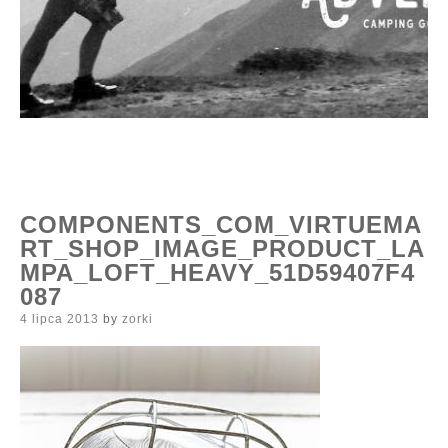
COMPONENTS_COM_VIRTUEMA
RT_SHOP_IMAGE_PRODUCT_LA
MPA_LOFT_HEAVY_51D59407F4
087
Posted
4 lipca 2013
by
zorki
on