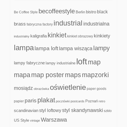
becoffeestyle
black
bistro
Be Coffee Style
Berlin
industrial
industrialna
brass
fabryczna
factory
kinkiet
kinkiety
kaligrafia
kinkiet obrazowy
industrialny
lampa
lampy
lampa loft
lampa wisząca
loft
map
lampy fabryczne
lampy industrialne
mapa
map poster
maps
mapzorki
oświetlenie
mosiądz
paper goods
obrazówka
plakat
paris
papier
Poznań
pocztówki
postcards
retro
styl skandynawski
scandinavian
styl loftowy
szkło
Warszawa
US Style
vintage