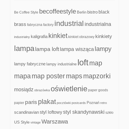
becoffeestyle
black
bistro
Be Coffee Style
Berlin
industrial
industrialna
brass
fabryczna
factory
kinkiet
kinkiety
kaligrafia
kinkiet obrazowy
industrialny
lampa
lampy
lampa loft
lampa wisząca
loft
map
lampy fabryczne
lampy industrialne
mapa
map poster
maps
mapzorki
oświetlenie
mosiądz
paper goods
obrazówka
plakat
paris
papier
Poznań
pocztówki
postcards
retro
styl skandynawski
scandinavian
styl loftowy
szkło
Warszawa
US Style
vintage