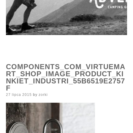
COMPONENTS_COM_VIRTUEMA
RT_SHOP_IMAGE_PRODUCT_KI
NKIET_INDUSTRI_55B6519E2757
F
Posted
27 lipca 2015
by
zorki
on