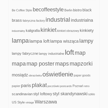
becoffeestyle
black
bistro
Be Coffee Style
Berlin
industrial
industrialna
brass
fabryczna
factory
kinkiet
kinkiety
kaligrafia
kinkiet obrazowy
industrialny
lampa
lampy
lampa loft
lampa wisząca
loft
map
lampy fabryczne
lampy industrialne
mapa
map poster
maps
mapzorki
oświetlenie
mosiądz
paper goods
obrazówka
plakat
paris
papier
Poznań
pocztówki
postcards
retro
styl skandynawski
scandinavian
styl loftowy
szkło
Warszawa
US Style
vintage