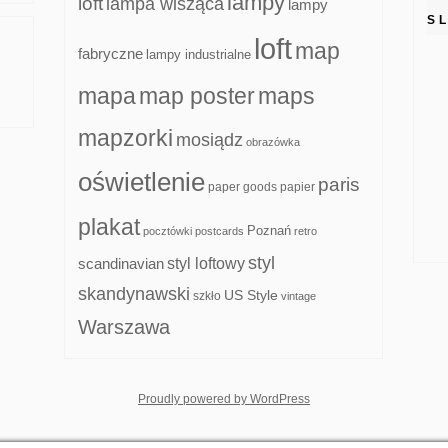
lampy
loft
lampa wisząca
lampy
S
loft
map
fabryczne
lampy industrialne
mapa
map poster
maps
mapzorki
mosiądz
obrazówka
oświetlenie
paris
paper goods
papier
plakat
Poznań
pocztówki
postcards
retro
styl
scandinavian
styl loftowy
skandynawski
US Style
szkło
vintage
Warszawa
whois: Nuno Sarmento F
Proudly powered by WordPress