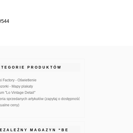
 #544
ATEGORIE PRODUKTÓW
ki Factory - Oświetlenie
zorki - Mapy plakaty
um "Lo Vintage Detail"
eria sprzedanych artykułów (zapytaj o dostępność
ktualne ceny)
IEZALEŻNY MAGAZYN “BE