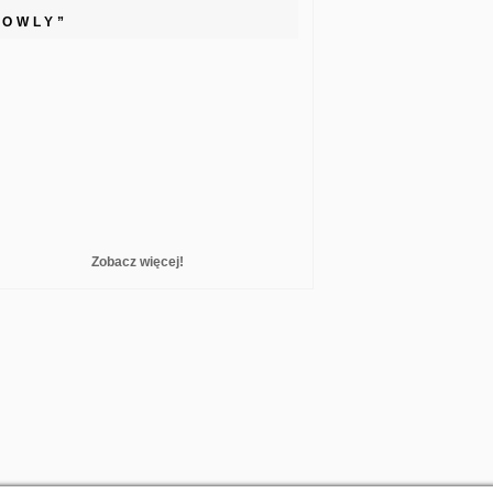
LOWLY”
Zobacz więcej!
reelance WordPress Developer London