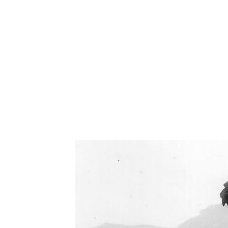
Oświetlenie industrialne, lampy LOFT, kinkiety 
Zorki Factor