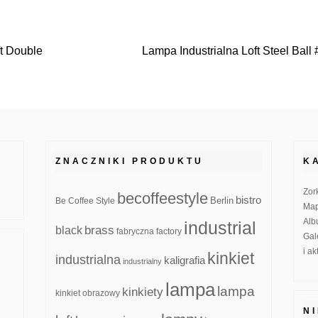
t Double
Lampa Industrialna Loft Steel Ball
ZNACZNIKI PRODUKTU
K
Zor
becoffeestyle
bistro
Be Coffee Style
Berlin
Map
Alb
industrial
brass
black
fabryczna
factory
Gal
i a
kinkiet
industrialna
kaligrafia
industrialny
lampa
lampa
kinkiety
kinkiet obrazowy
N