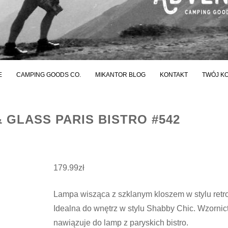
E
CAMPING GOODS CO.
MIKANTOR BLOG
KONTAKT
TWÓJ K
 GLASS PARIS BISTRO #542
179.99
zł
Lampa wisząca z szklanym kloszem w stylu retro
Idealna do wnętrz w stylu Shabby Chic. Wzorni
nawiązuje do lamp z paryskich bistro.