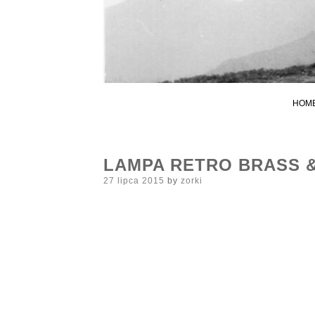
HOM
LAMPA RETRO BRASS &
Posted
27 lipca 2015
by
zorki
on