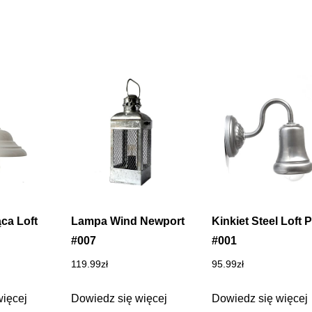
ca Loft
Lampa Wind Newport
Kinkiet Steel Loft P
#007
#001
119.99
zł
95.99
zł
więcej
Dowiedz się więcej
Dowiedz się więcej