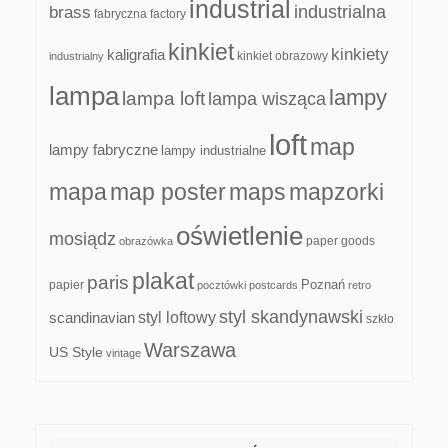
industrial
industrialna
brass
fabryczna
factory
kinkiet
kinkiety
kaligrafia
kinkiet obrazowy
industrialny
lampa
lampy
lampa loft
lampa wisząca
loft
map
lampy fabryczne
lampy industrialne
mapa
map poster
maps
mapzorki
oświetlenie
mosiądz
paper goods
obrazówka
plakat
paris
papier
Poznań
pocztówki
postcards
retro
styl skandynawski
scandinavian
styl loftowy
szkło
Warszawa
US Style
vintage