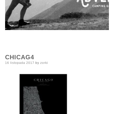
CHICAG4
Posted
16 listopada 2017
by
zorki
on