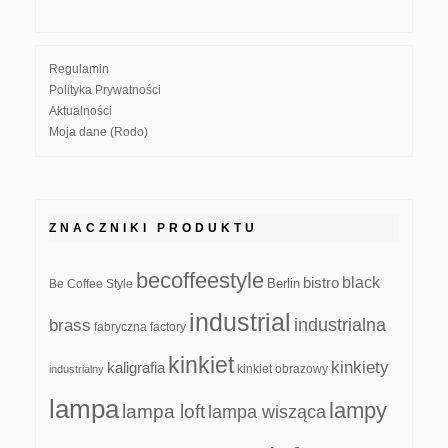
Regulamin
Polityka Prywatności
Aktualności
Moja dane (Rodo)
ZNACZNIKI PRODUKTU
becoffeestyle
black
bistro
Be Coffee Style
Berlin
industrial
industrialna
brass
fabryczna
factory
kinkiet
kinkiety
kaligrafia
kinkiet obrazowy
industrialny
lampa
lampy
lampa loft
lampa wisząca