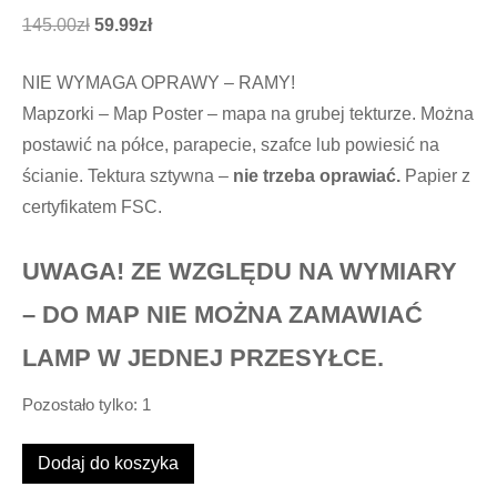
Pierwotna
Aktualna
145.00
zł
59.99
zł
cena
cena
NIE WYMAGA OPRAWY – RAMY!
wynosiła:
wynosi:
Mapzorki – Map Poster – mapa na grubej tekturze. Można
145.00zł.
59.99zł.
postawić na półce, parapecie, szafce lub powiesić na
ścianie. Tektura sztywna –
nie trzeba oprawiać.
Papier z
certyfikatem FSC.
UWAGA! ZE WZGLĘDU NA WYMIARY
– DO MAP NIE MOŻNA ZAMAWIAĆ
LAMP W JEDNEJ PRZESYŁCE.
Pozostało tylko: 1
ilość
Dodaj do koszyka
Mapa