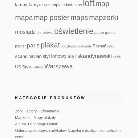
loft
map
lampy fabryczne
lampy industrialne
mapa
map poster
maps
mapzorki
oświetlenie
mosiądz
paper goods
obrazówka
plakat
paris
papier
Poznań
pocztówki
postcards
retro
styl skandynawski
scandinavian
styl loftowy
szkło
Warszawa
US Style
vintage
KATEGORIE PRODUKTÓW
Zorki Factory - Oświetlenie
Mapzorki - Mapy plakaty
Album "Lo Vintage Detail"
Galeria sprzedanych artykułów (zapytaj o dostępność i aktualne
ceny)