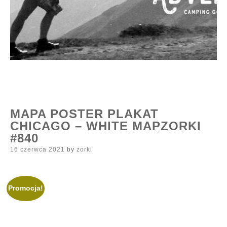
MAPA POSTER PLAKAT
CHICAGO – WHITE MAPZORKI
#840
Posted
16 czerwca 2021
by
zorki
on
Promocja!