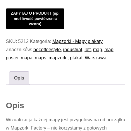
Poster
Plakat
Chicago
-
White
SKU:
5212
Kategoria:
Mapzorki - Mapy plakaty
Mapzorki
Znaczników:
becoffeestyle
,
industrial
,
loft
,
map
,
map
#840
poster
,
mapa
,
maps
,
mapzorki
,
plakat
,
Warszawa
Opis
Opis
Wizualizacja każdej mapy jest przygotowana od początku
w Mapzorki Factory – nie korzystamy z gotowych