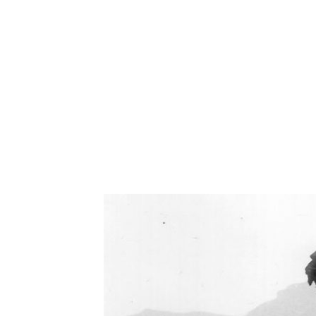
Oświetlenie industrialne, lampy LOFT, kinkiety 
Zorki Factor