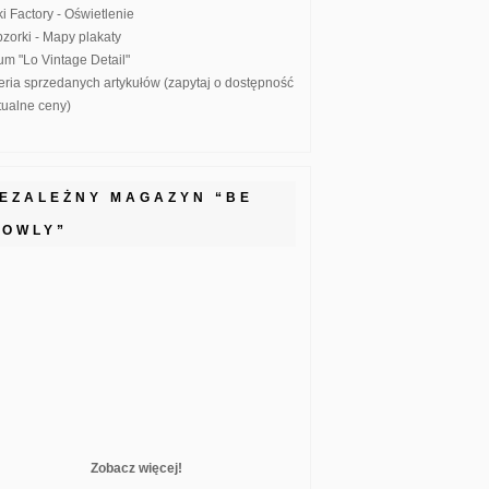
ki Factory - Oświetlenie
zorki - Mapy plakaty
um "Lo Vintage Detail"
eria sprzedanych artykułów (zapytaj o dostępność
ktualne ceny)
IEZALEŻNY MAGAZYN “BE
LOWLY”
Zobacz więcej!