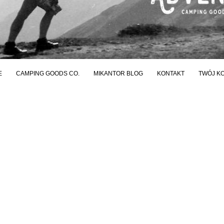
E
CAMPING GOODS CO.
MIKANTOR BLOG
KONTAKT
TWÓJ K