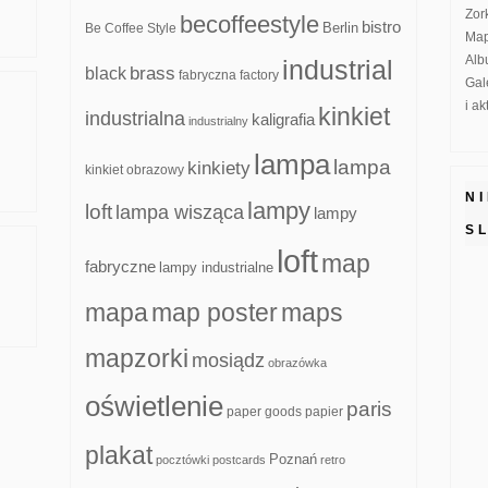
Zor
becoffeestyle
bistro
Be Coffee Style
Berlin
Map
Alb
industrial
brass
black
fabryczna
factory
Gal
i a
kinkiet
industrialna
kaligrafia
industrialny
lampa
lampa
kinkiety
kinkiet obrazowy
N
lampy
loft
lampa wisząca
lampy
S
loft
map
fabryczne
lampy industrialne
mapa
map poster
maps
mapzorki
mosiądz
obrazówka
oświetlenie
paris
paper goods
papier
plakat
Poznań
pocztówki
postcards
retro