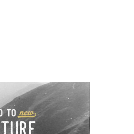
e industrialne. Mapy,
wy.