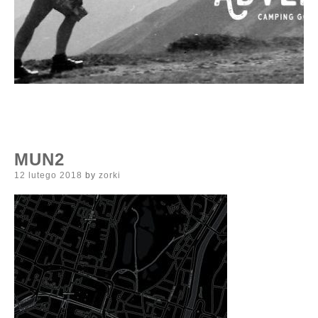
MUN2
Posted
12 lutego 2018
by
zorki
on