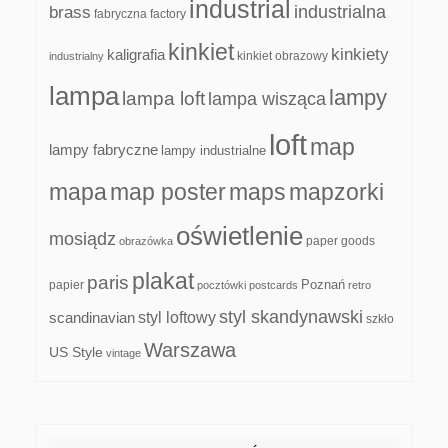
industrial
industrialna
brass
fabryczna
factory
kinkiet
kinkiety
kaligrafia
kinkiet obrazowy
industrialny
lampa
lampy
lampa loft
lampa wisząca
loft
map
lampy fabryczne
lampy industrialne
mapa
map poster
maps
mapzorki
oświetlenie
mosiądz
paper goods
obrazówka
plakat
paris
papier
Poznań
pocztówki
postcards
retro
styl skandynawski
scandinavian
styl loftowy
szkło
Warszawa
US Style
vintage