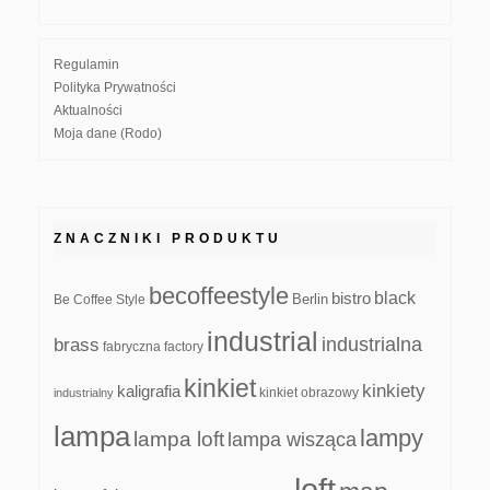
Regulamin
Polityka Prywatności
Aktualności
Moja dane (Rodo)
ZNACZNIKI PRODUKTU
becoffeestyle
black
bistro
Be Coffee Style
Berlin
industrial
industrialna
brass
fabryczna
factory
kinkiet
kinkiety
kaligrafia
kinkiet obrazowy
industrialny
lampa
lampy
lampa loft
lampa wisząca
loft