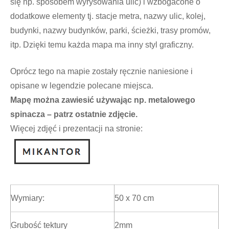
się np. sposobem wyrysowania ulic) i wzbogacone o
dodatkowe elementy tj. stacje metra, nazwy ulic, kolej,
budynki, nazwy budynków, parki, ścieżki, trasy promów,
itp. Dzięki temu każda mapa ma inny styl graficzny.
Oprócz tego na mapie zostały ręcznie naniesione i
opisane w legendzie polecane miejsca.
Mapę można zawiesić używając np. metalowego
spinacza – patrz ostatnie zdjęcie.
Więcej zdjęć i prezentacji na stronie:
Wymiary:
50 x 70 cm
Grubość tektury
2mm