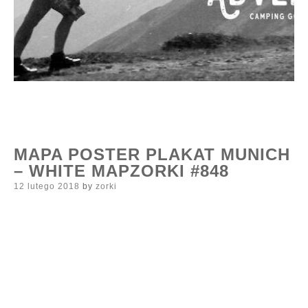
MAPA POSTER PLAKAT MUNICH
– WHITE MAPZORKI #848
Posted
12 lutego 2018
by
zorki
on