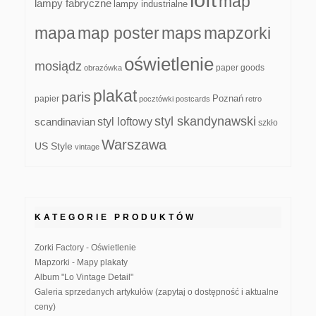
map
lampy fabryczne
lampy industrialne
mapa
map poster
maps
mapzorki
oświetlenie
mosiądz
paper goods
obrazówka
plakat
paris
papier
Poznań
pocztówki
postcards
retro
styl skandynawski
scandinavian
styl loftowy
szkło
Warszawa
US Style
vintage
KATEGORIE PRODUKTÓW
Zorki Factory - Oświetlenie
Mapzorki - Mapy plakaty
Album "Lo Vintage Detail"
Galeria sprzedanych artykułów (zapytaj o dostępność i aktualne
ceny)