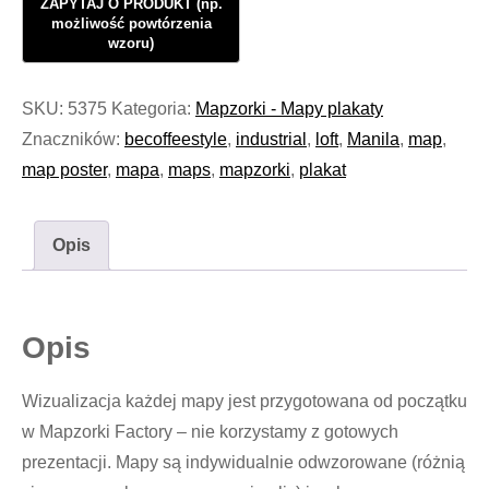
SKU:
5375
Kategoria:
Mapzorki - Mapy plakaty
Znaczników:
becoffeestyle
,
industrial
,
loft
,
Manila
,
map
,
map poster
,
mapa
,
maps
,
mapzorki
,
plakat
Opis
Opis
Wizualizacja każdej mapy jest przygotowana od początku
w Mapzorki Factory – nie korzystamy z gotowych
prezentacji. Mapy są indywidualnie odwzorowane (różnią