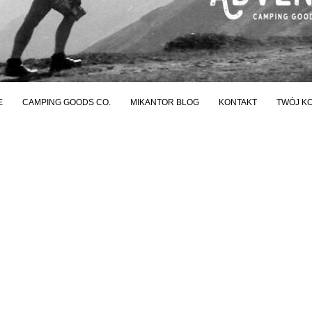
E
CAMPING GOODS CO.
MIKANTOR BLOG
KONTAKT
TWÓJ K