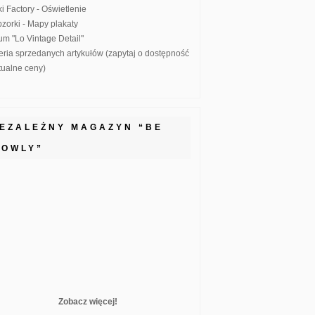
ki Factory - Oświetlenie
zorki - Mapy plakaty
um "Lo Vintage Detail"
eria sprzedanych artykułów (zapytaj o dostępność
ktualne ceny)
IEZALEŻNY MAGAZYN “BE
LOWLY”
Zobacz więcej!