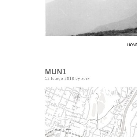
HOM
MUN1
Posted
12 lutego 2018
by
zorki
on