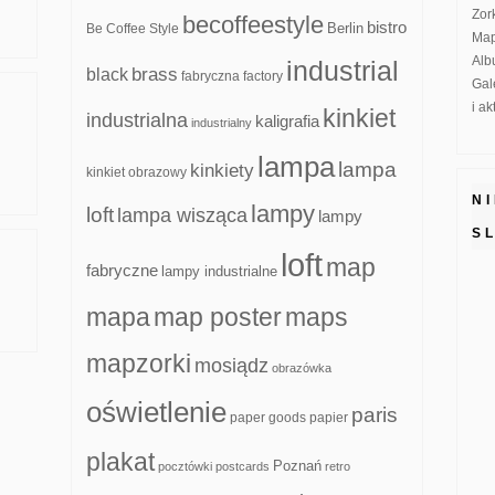
Zor
becoffeestyle
bistro
Be Coffee Style
Berlin
Map
Alb
industrial
brass
black
fabryczna
factory
Gal
i a
kinkiet
industrialna
kaligrafia
industrialny
lampa
lampa
kinkiety
kinkiet obrazowy
N
lampy
loft
lampa wisząca
lampy
S
loft
map
fabryczne
lampy industrialne
mapa
map poster
maps
mapzorki
mosiądz
obrazówka
oświetlenie
paris
paper goods
papier
plakat
Poznań
pocztówki
postcards
retro