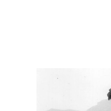
Oświetlenie industrialne, lampy LOFT, kinkiety 
Zorki Factor