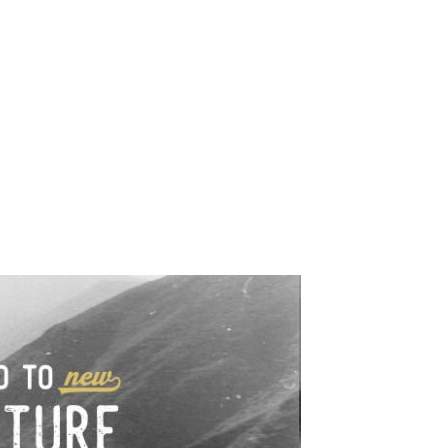
e industrialne. Mapy,
wy.