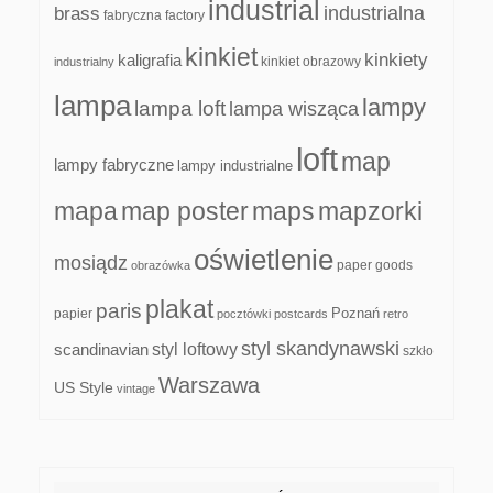
industrial
industrialna
brass
fabryczna
factory
kinkiet
kinkiety
kaligrafia
kinkiet obrazowy
industrialny
lampa
lampy
lampa loft
lampa wisząca
loft
map
lampy fabryczne
lampy industrialne
mapa
map poster
maps
mapzorki
oświetlenie
mosiądz
paper goods
obrazówka
plakat
paris
papier
Poznań
pocztówki
postcards
retro
styl skandynawski
scandinavian
styl loftowy
szkło
Warszawa
US Style
vintage