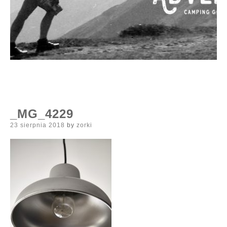
_MG_4229
Posted
23 sierpnia 2018
by
zorki
on