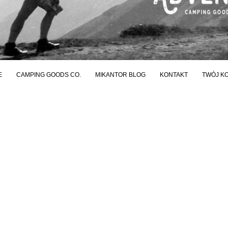
E
CAMPING GOODS CO.
MIKANTOR BLOG
KONTAKT
TWÓJ K