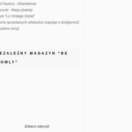
ki Factory - Oświetlenie
zorki - Mapy plakaty
um "Lo Vintage Detail"
eria sprzedanych artykułów (zapytaj o dostępność
ktualne ceny)
IEZALEŻNY MAGAZYN “BE
LOWLY”
Zobacz więcej!