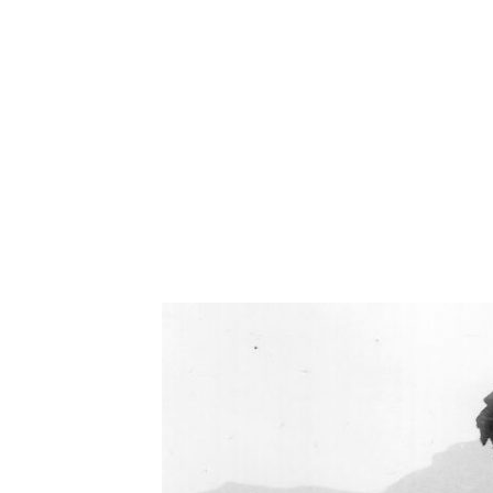
Oświetlenie industrialne, lampy LOFT, kinkiety 
Zorki Factor