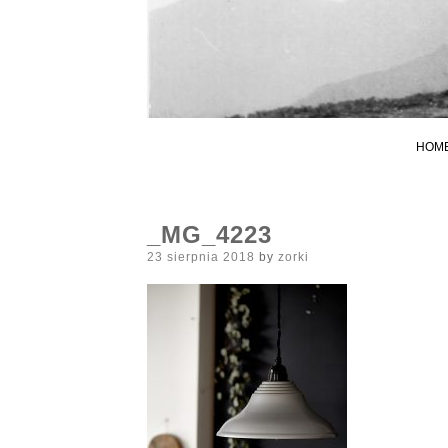
HOM
_MG_4223
Posted
23 sierpnia 2018
by
zorki
on