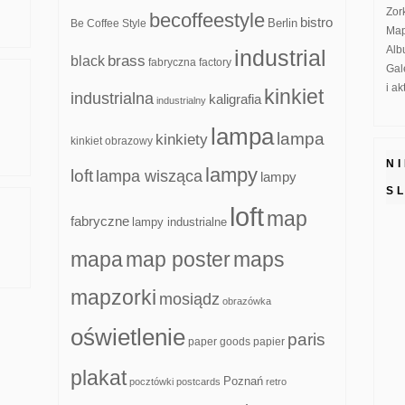
Zor
becoffeestyle
bistro
Be Coffee Style
Berlin
Map
Alb
industrial
brass
black
fabryczna
factory
Gal
i a
kinkiet
industrialna
kaligrafia
industrialny
lampa
lampa
kinkiety
kinkiet obrazowy
N
lampy
loft
lampa wisząca
lampy
S
loft
map
fabryczne
lampy industrialne
mapa
map poster
maps
mapzorki
mosiądz
obrazówka
oświetlenie
paris
paper goods
papier
plakat
Poznań
pocztówki
postcards
retro