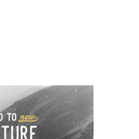
e industrialne. Mapy,
wy.