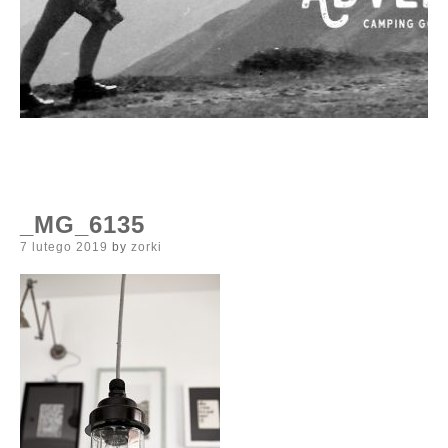
_MG_6135
Posted
7 lutego 2019
by
zorki
on