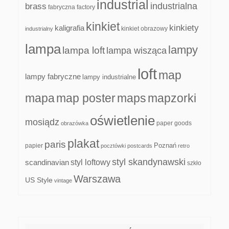
industrial
industrialna
brass
fabryczna
factory
kinkiet
kinkiety
kaligrafia
kinkiet obrazowy
industrialny
lampa
lampy
lampa loft
lampa wisząca
loft
map
lampy fabryczne
lampy industrialne
mapa
map poster
maps
mapzorki
oświetlenie
mosiądz
paper goods
obrazówka
plakat
paris
papier
Poznań
pocztówki
postcards
retro
styl skandynawski
scandinavian
styl loftowy
szkło
Warszawa
US Style
vintage