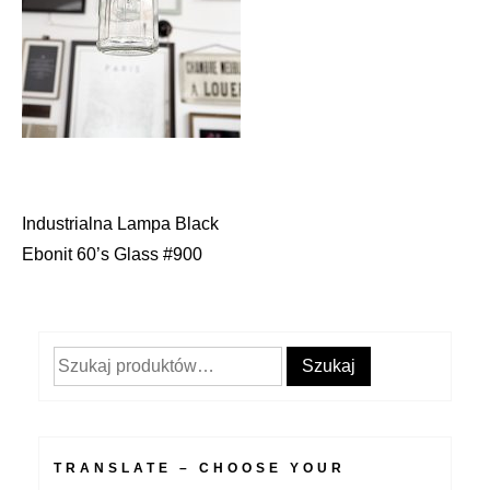
Industrialna Lampa Black
Nawigacja
Ebonit 60’s Glass #900
wpisu
Szukaj:
Szukaj
TRANSLATE – CHOOSE YOUR