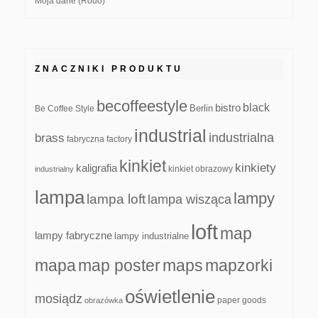
Moja dane (Rodo)
ZNACZNIKI PRODUKTU
becoffeestyle
black
bistro
Be Coffee Style
Berlin
industrial
industrialna
brass
fabryczna
factory
kinkiet
kinkiety
kaligrafia
kinkiet obrazowy
industrialny
lampa
lampy
lampa loft
lampa wisząca
loft
map
lampy fabryczne
lampy industrialne
mapa
map poster
maps
mapzorki
oświetlenie
mosiądz
paper goods
obrazówka