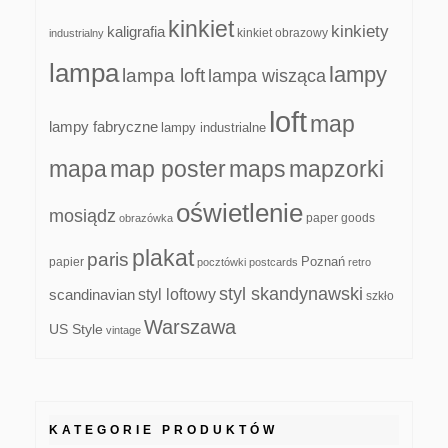
kinkiet
kinkiety
kaligrafia
kinkiet obrazowy
industrialny
lampa
lampy
lampa loft
lampa wisząca
loft
map
lampy fabryczne
lampy industrialne
mapa
map poster
maps
mapzorki
oświetlenie
mosiądz
paper goods
obrazówka
plakat
paris
papier
Poznań
pocztówki
postcards
retro
styl skandynawski
scandinavian
styl loftowy
szkło
Warszawa
US Style
vintage
KATEGORIE PRODUKTÓW