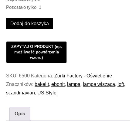
Pozostało tylko: 1
ilość
Dodaj do koszyka
Kinkiet
Industrialny
Oświetlenie
Loft
Steel
Ebonit
SKU:
6500
Kategoria:
Zorki Factory - Oświetlenie
Move
Znaczników:
bakelit
,
ebonit
,
lampa
,
lampa wisząca
,
loft
,
BIG
scandinavian
,
US Style
III
#926
Opis