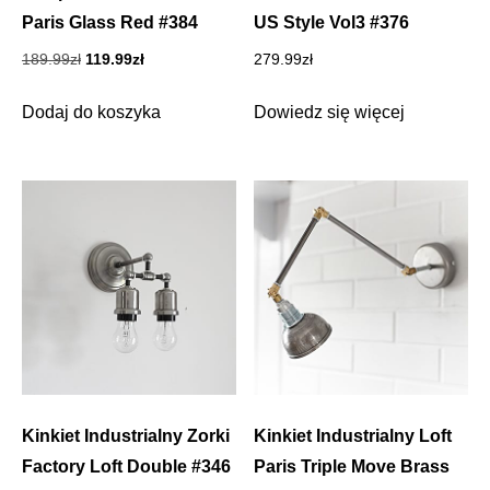
Paris Glass Red #384
US Style Vol3 #376
Pierwotna
Aktualna
189.99
zł
119.99
zł
279.99
zł
cena
cena
wynosiła:
wynosi:
Dodaj do koszyka
Dowiedz się więcej
189.99zł.
119.99zł.
Kinkiet Industrialny Zorki
Kinkiet Industrialny Loft
Factory Loft Double #346
Paris Triple Move Brass