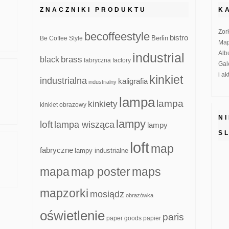
ZNACZNIKI PRODUKTU
K
Zor
becoffeestyle
bistro
Be Coffee Style
Berlin
Map
Alb
industrial
brass
black
fabryczna
factory
Gal
i a
kinkiet
industrialna
kaligrafia
industrialny
lampa
lampa
kinkiety
kinkiet obrazowy
N
lampy
loft
lampa wisząca
lampy
S
loft
map
fabryczne
lampy industrialne
mapa
map poster
maps
mapzorki
mosiądz
obrazówka
oświetlenie
paris
paper goods
papier