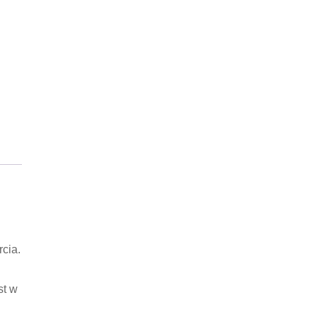
rcia.
st w