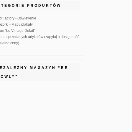
ATEGORIE PRODUKTÓW
ki Factory - Oświetlenie
zorki - Mapy plakaty
um "Lo Vintage Detail"
eria sprzedanych artykułów (zapytaj o dostępność
ktualne ceny)
IEZALEŻNY MAGAZYN “BE
LOWLY”