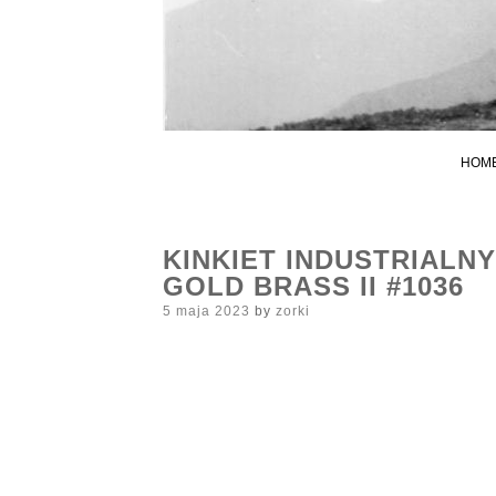
HOM
KINKIET INDUSTRIALN
GOLD BRASS II #1036
Posted
5 maja 2023
by
zorki
on