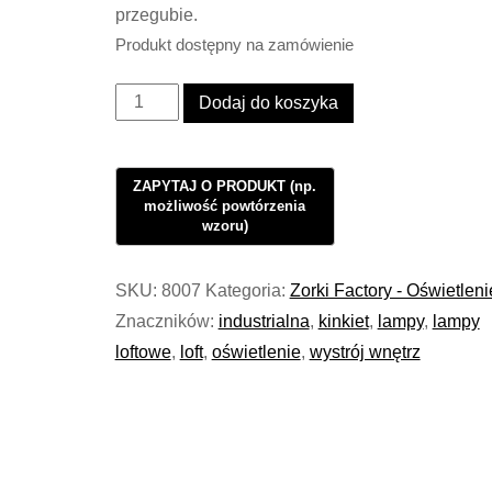
przegubie.
Produkt dostępny na zamówienie
ilość
Dodaj do koszyka
Kinkiet
Industrialny
Oświetlenie
Loft
Steel
Move
SKU:
8007
Kategoria:
Zorki Factory - Oświetleni
Gold
Znaczników:
industrialna
,
kinkiet
,
lampy
,
lampy
Brass
loftowe
,
loft
,
oświetlenie
,
wystrój wnętrz
II
#1036