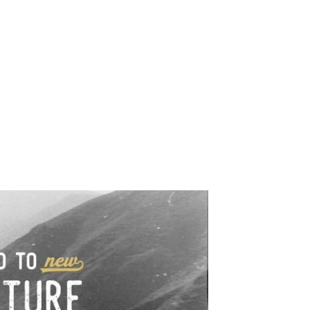
e industrialne. Mapy,
wy.