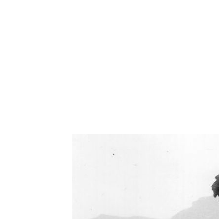
Oświetlenie industrialne, lampy LOFT, kinkiety 
Zorki Factor