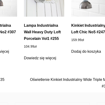
rialna
Lampa Industrialna
Kinkiet Industrialn
 No2 #307
Wall Heavy Duty Loft
Loft Chic No5 #247
Porcelain Vol1 #255
159.99
zł
104.99
zł
więcej
Dodaj do koszyka
Dowiedz się więcej
035
Oświetlenie Kinkiet Industrialny Wide Triple
#