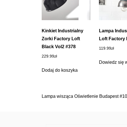
Kinkiet Industrialny
Lampa Indust
Zorki Factory Loft
Loft Factory
Black Vol2 #378
119.99
zł
229.99
zł
Dowiedz się 
Dodaj do koszyka
Lampa wisząca Oświetlenie Budapest #1
Nawigacja
wpisu