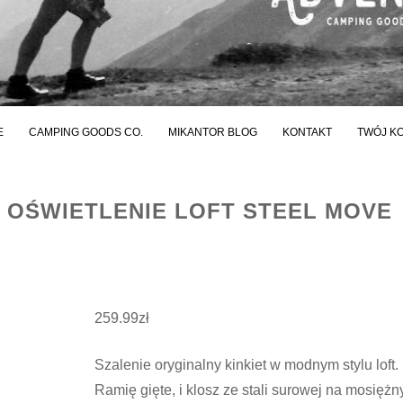
E
CAMPING GOODS CO.
MIKANTOR BLOG
KONTAKT
TWÓJ K
Y OŚWIETLENIE LOFT STEEL MOVE
259.99
zł
Szalenie oryginalny kinkiet w modnym stylu loft.
Ramię gięte, i klosz ze stali surowej na mosięż