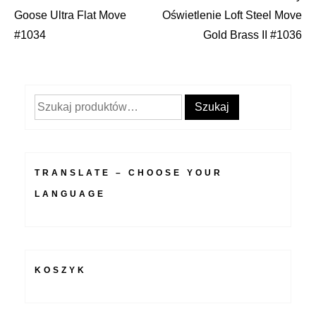
Nawigacja
Goose Ultra Flat Move
Oświetlenie Loft Steel Move
wpisu
#1034
Gold Brass II #1036
Szukaj:
Szukaj
TRANSLATE – CHOOSE YOUR
LANGUAGE
KOSZYK