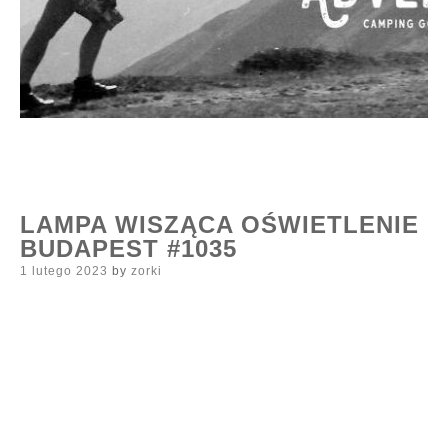
LAMPA WISZĄCA OŚWIETLENIE
BUDAPEST #1035
Posted
1 lutego 2023
by
zorki
on