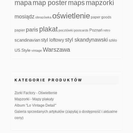
mapa
map poster
maps
mapzorki
oświetlenie
mosiądz
paper goods
obrazówka
plakat
paris
papier
Poznań
pocztówki
postcards
retro
styl skandynawski
scandinavian
styl loftowy
szkło
Warszawa
US Style
vintage
KATEGORIE PRODUKTÓW
Zorki Factory - Oświetlenie
Mapzorki - Mapy plakaty
Album "Lo Vintage Detail"
Galeria sprzedanych artykułów (zapytaj o dostępność i aktualne
ceny)