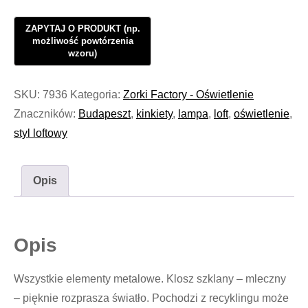
wisząca
Oświetlenie
Budapest
#1035
SKU:
7936
Kategoria:
Zorki Factory - Oświetlenie
Znaczników:
Budapeszt
,
kinkiety
,
lampa
,
loft
,
oświetlenie
,
styl loftowy
Opis
Opis
Wszystkie elementy metalowe. Klosz szklany – mleczny
– pięknie rozprasza światło. Pochodzi z recyklingu może