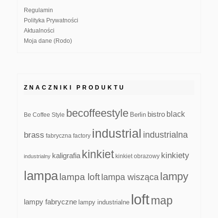
Regulamin
Polityka Prywatności
Aktualności
Moja dane (Rodo)
ZNACZNIKI PRODUKTU
becoffeestyle
black
bistro
Be Coffee Style
Berlin
industrial
industrialna
brass
fabryczna
factory
kinkiet
kinkiety
kaligrafia
kinkiet obrazowy
industrialny
lampa
lampy
lampa loft
lampa wisząca
loft
map
lampy fabryczne
lampy industrialne