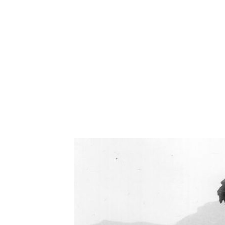
Oświetlenie industrialne, lampy LOFT, kinkiety 
Zorki Factor