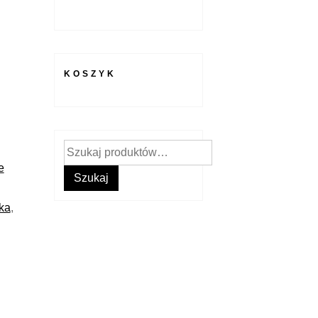
KOSZYK
Szukaj:
e
Szukaj
ka
,