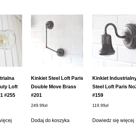
rialna
Kinkiet Steel Loft Paris
Kinkiet Industrialn
uty Loft
Double Move Brass
Steel Loft Paris No
l1 #255
#201
#159
249.99
zł
119.99
zł
więcej
Dodaj do koszyka
Dowiedz się więcej