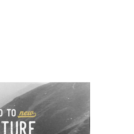
e industrialne. Mapy,
wy.