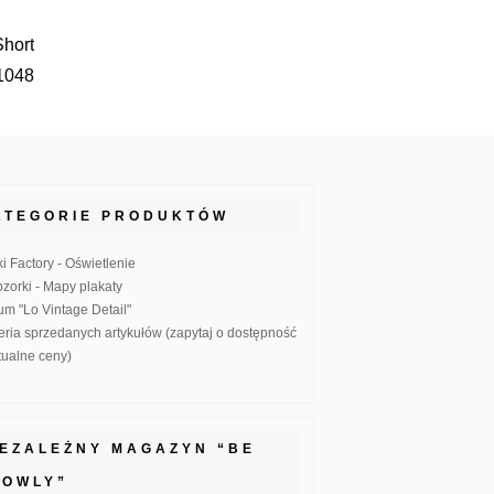
Short
1048
ATEGORIE PRODUKTÓW
ki Factory - Oświetlenie
zorki - Mapy plakaty
um "Lo Vintage Detail"
eria sprzedanych artykułów (zapytaj o dostępność
ktualne ceny)
IEZALEŻNY MAGAZYN “BE
LOWLY”