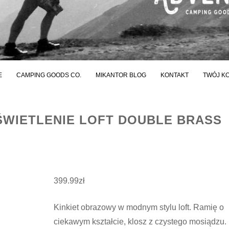
E
CAMPING GOODS CO.
MIKANTOR BLOG
KONTAKT
TWÓJ K
ŚWIETLENIE LOFT DOUBLE BRASS
399.99
zł
Kinkiet obrazowy w modnym stylu loft. Ramię o
ciekawym kształcie, klosz z czystego mosiądzu.