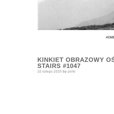
HOM
KINKIET OBRAZOWY O
STAIRS #1047
Posted
10 lutego 2025
by
zorki
on