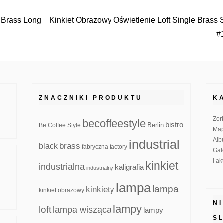
e Brass Long
Kinkiet Obrazowy Oświetlenie Loft Single Brass 
#
ZNACZNIKI PRODUKTU
K
Zor
becoffeestyle
bistro
Be Coffee Style
Berlin
Map
Alb
industrial
brass
black
fabryczna
factory
Gal
i a
kinkiet
industrialna
kaligrafia
industrialny
lampa
lampa
kinkiety
kinkiet obrazowy
N
lampy
loft
lampa wisząca
lampy
S