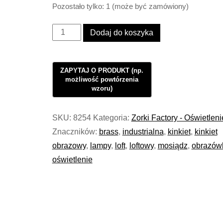
Pozostało tylko: 1 (może być zamówiony)
ilość
Dodaj do koszyka
Kinkiet
Obrazowy
Oświetlenie
Loft
Double
Brass
SKU:
8254
Kategoria:
Zorki Factory - Oświetleni
Stairs
Znaczników:
brass
,
industrialna
,
kinkiet
,
kinkiet
#1047
obrazowy
,
lampy
,
loft
,
loftowy
,
mosiądz
,
obrazów
oświetlenie