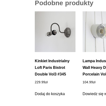
Podobne produkty
Kinkiet Industrialny
Lampa Indust
Loft Paris Bistrot
Wall Heavy D
Double Vol3 #345
Porcelain Vo
229.99
zł
104.99
zł
Dodaj do koszyka
Dowiedz się 