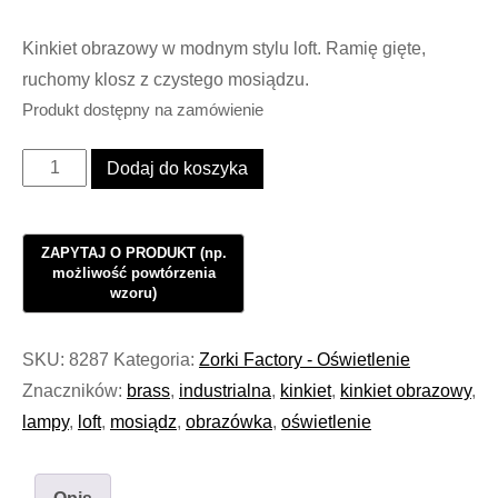
Kinkiet obrazowy w modnym stylu loft. Ramię gięte,
ruchomy klosz z czystego mosiądzu.
Produkt dostępny na zamówienie
ilość
Dodaj do koszyka
Kinkiet
Obrazowy
Oświetlenie
Loft
Single
Brass
SKU:
8287
Kategoria:
Zorki Factory - Oświetlenie
Angle
Znaczników:
brass
,
industrialna
,
kinkiet
,
kinkiet obrazowy
,
#1049
lampy
,
loft
,
mosiądz
,
obrazówka
,
oświetlenie