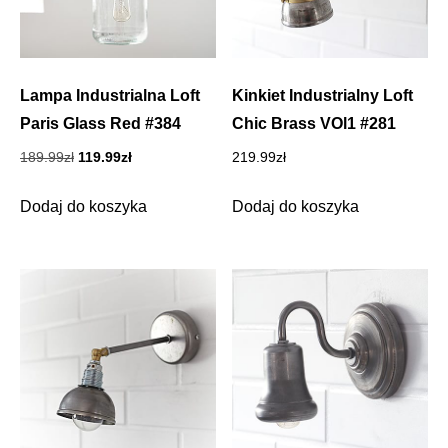
Lampa Industrialna Loft
Kinkiet Industrialny Loft
Paris Glass Red #384
Chic Brass VOl1 #281
Pierwotna
Aktualna
189.99
zł
119.99
zł
219.99
zł
cena
cena
wynosiła:
wynosi:
Dodaj do koszyka
Dodaj do koszyka
189.99zł.
119.99zł.