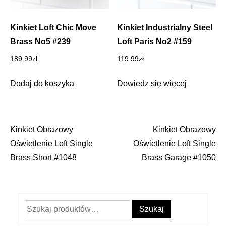
Kinkiet Loft Chic Move
Kinkiet Industrialny Steel
Brass No5 #239
Loft Paris No2 #159
189.99
zł
119.99
zł
Dodaj do koszyka
Dowiedz się więcej
Kinkiet Obrazowy
Kinkiet Obrazowy
Nawigacja
Oświetlenie Loft Single
Oświetlenie Loft Single
wpisu
Brass Short #1048
Brass Garage #1050
Szukaj:
Szukaj