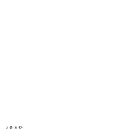
389.99
zł