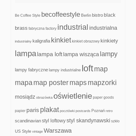
becoffeestyle
black
bistro
Be Coffee Style
Berlin
industrial
industrialna
brass
fabryczna
factory
kinkiet
kinkiety
kaligrafia
kinkiet obrazowy
industrialny
lampa
lampy
lampa loft
lampa wisząca
loft
map
lampy fabryczne
lampy industrialne
mapa
map poster
maps
mapzorki
oświetlenie
mosiądz
paper goods
obrazówka
plakat
paris
papier
Poznań
pocztówki
postcards
retro
styl skandynawski
scandinavian
styl loftowy
szkło
Warszawa
US Style
vintage