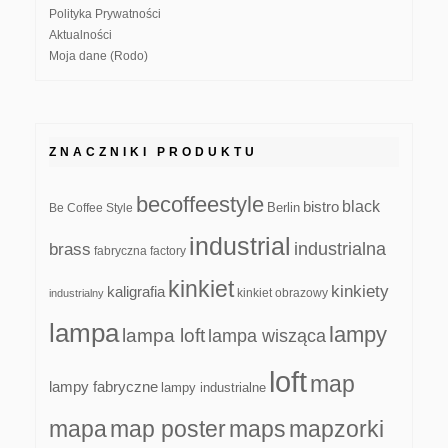
Polityka Prywatności
Aktualności
Moja dane (Rodo)
ZNACZNIKI PRODUKTU
becoffeestyle
black
bistro
Be Coffee Style
Berlin
industrial
industrialna
brass
fabryczna
factory
kinkiet
kinkiety
kaligrafia
kinkiet obrazowy
industrialny
lampa
lampy
lampa loft
lampa wisząca
loft
map
lampy fabryczne
lampy industrialne
mapa
map poster
maps
mapzorki