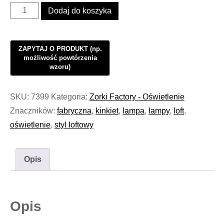
ilość
Dodaj do koszyka
Kinkiet
oświetlenie
LOFT
Black
Factory
#985
SKU:
7399
Kategoria:
Zorki Factory - Oświetlenie
Znaczników:
fabryczna
,
kinkiet
,
lampa
,
lampy
,
loft
,
oświetlenie
,
styl loftowy
Opis
Opis