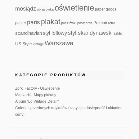
oświetlenie
mosiądz
paper goods
obrazówka
plakat
paris
papier
Poznań
pocztówki
postcards
retro
styl skandynawski
scandinavian
styl loftowy
szkło
Warszawa
US Style
vintage
KATEGORIE PRODUKTÓW
Zorki Factory - Oświetlenie
Mapzorki - Mapy plakaty
Album "Lo Vintage Detail"
Galeria sprzedanych artykułów (zapytaj o dostępność i aktualne
ceny)