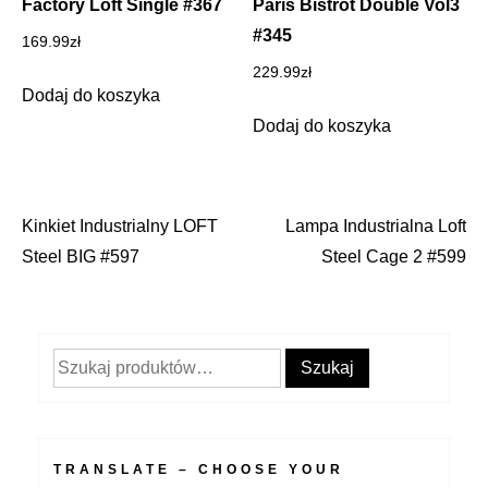
Factory Loft Single #367
Paris Bistrot Double Vol3
#345
169.99
zł
229.99
zł
Dodaj do koszyka
Dodaj do koszyka
Kinkiet Industrialny LOFT
Lampa Industrialna Loft
Nawigacja
Steel BIG #597
Steel Cage 2 #599
wpisu
Szukaj:
Szukaj
TRANSLATE – CHOOSE YOUR