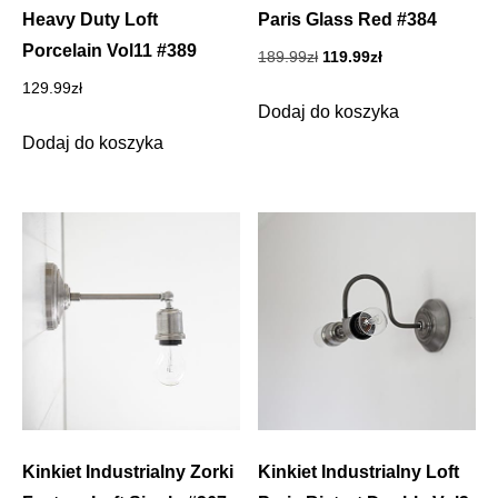
Heavy Duty Loft
Paris Glass Red #384
Porcelain Vol11 #389
Pierwotna
Aktualna
189.99
zł
119.99
zł
cena
cena
129.99
zł
wynosiła:
wynosi:
Dodaj do koszyka
189.99zł.
119.99zł.
Dodaj do koszyka
Kinkiet Industrialny Zorki
Kinkiet Industrialny Loft