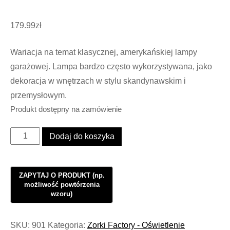
179.99
zł
Wariacja na temat klasycznej, amerykańskiej lampy
garażowej. Lampa bardzo często wykorzystywana, jako
dekoracja w wnętrzach w stylu skandynawskim i
przemysłowym.
Produkt dostępny na zamówienie
ilość
Dodaj do koszyka
Lampa
Industrialna
Loft
Steel
Cage
1
SKU:
901
Kategoria:
Zorki Factory - Oświetlenie