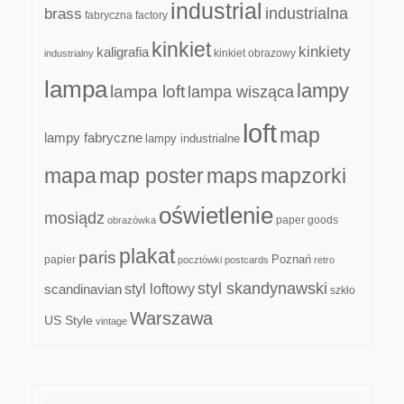
industrial
industrialna
brass
fabryczna
factory
kinkiet
kinkiety
kaligrafia
kinkiet obrazowy
industrialny
lampa
lampy
lampa loft
lampa wisząca
loft
map
lampy fabryczne
lampy industrialne
mapa
map poster
maps
mapzorki
oświetlenie
mosiądz
paper goods
obrazówka
plakat
paris
papier
Poznań
pocztówki
postcards
retro
styl skandynawski
scandinavian
styl loftowy
szkło
Warszawa
US Style
vintage