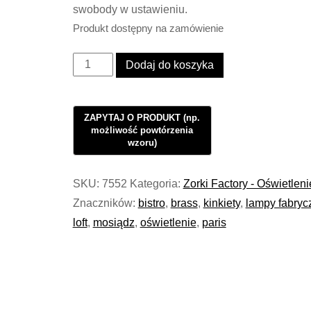
swobody w ustawieniu.
Produkt dostępny na zamówienie
ilość
Dodaj do koszyka
Oświetlenie
Kinkiet
Industrialny
Loft
BRASS
Triple
SKU:
7552
Kategoria:
Zorki Factory - Oświetleni
Move
Znaczników:
bistro
,
brass
,
kinkiety
,
lampy fabryc
Parisiene
loft
,
mosiądz
,
oświetlenie
,
paris
#1005