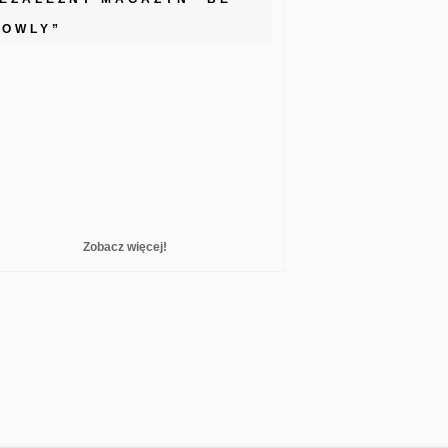
LOWLY”
Zobacz więcej!
reelance WordPress Developer London