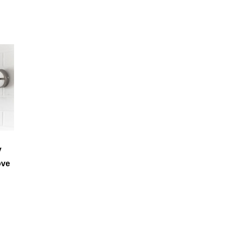
y
ove