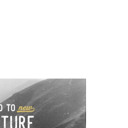
e industrialne. Mapy,
wy.