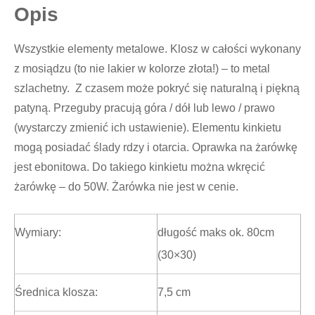
Opis
Wszystkie elementy metalowe. Klosz w całości wykonany
z mosiądzu (to nie lakier w kolorze złota!) – to metal
szlachetny. Z czasem może pokryć się naturalną i piękną
patyną. Przeguby pracują góra / dół lub lewo / prawo
(wystarczy zmienić ich ustawienie). Elementu kinkietu
mogą posiadać ślady rdzy i otarcia. Oprawka na żarówkę
jest ebonitowa. Do takiego kinkietu można wkręcić
żarówkę – do 50W. Żarówka nie jest w cenie.
Wymiary:
długość maks ok. 80cm
(30×30)
Średnica klosza:
7,5 cm