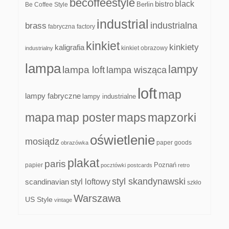
becoffeestyle
black
bistro
Be Coffee Style
Berlin
industrial
industrialna
brass
fabryczna
factory
kinkiet
kinkiety
kaligrafia
kinkiet obrazowy
industrialny
lampa
lampy
lampa loft
lampa wisząca
loft
map
lampy fabryczne
lampy industrialne
mapa
map poster
maps
mapzorki
oświetlenie
mosiądz
paper goods
obrazówka
plakat
paris
papier
Poznań
pocztówki
postcards
retro
styl skandynawski
scandinavian
styl loftowy
szkło
Warszawa
US Style
vintage