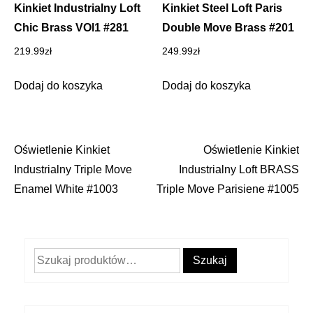
Kinkiet Industrialny Loft
Kinkiet Steel Loft Paris
Chic Brass VOl1 #281
Double Move Brass #201
219.99
zł
249.99
zł
Dodaj do koszyka
Dodaj do koszyka
Oświetlenie Kinkiet
Oświetlenie Kinkiet
Nawigacja
Industrialny Triple Move
Industrialny Loft BRASS
wpisu
Enamel White #1003
Triple Move Parisiene #1005
Szukaj:
Szukaj