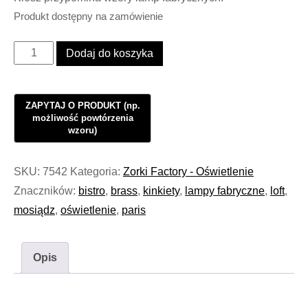
Produkt dostępny na zamówienie
ilość
Dodaj do koszyka
Oświetlenie
Kinkiet
Industrialny
Loft
BRASS
Triple
SKU:
7542
Kategoria:
Zorki Factory - Oświetlenie
Move
Znaczników:
bistro
,
brass
,
kinkiety
,
lampy fabryczne
,
loft
,
Tubus
mosiądz
,
oświetlenie
,
paris
#1004
Opis