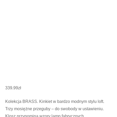
339.99
zł
Kolekcja BRASS. Kinkiet w bardzo modnym stylu loft.
Trzy mosiężne przeguby – do swobody w ustawieniu.
Klosz przypomina wzory lamp fabrycznych.