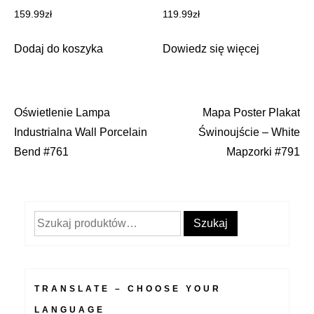
159.99
zł
119.99
zł
Dodaj do koszyka
Dowiedz się więcej
Oświetlenie Lampa
Mapa Poster Plakat
Nawigacja
Industrialna Wall Porcelain
Świnoujście – White
wpisu
Bend #761
Mapzorki #791
Szukaj:
Szukaj
TRANSLATE – CHOOSE YOUR
LANGUAGE