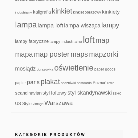
kinkiet
kinkiety
kaligrafia
kinkiet obrazowy
industrialny
lampa
lampy
lampa loft
lampa wisząca
loft
map
lampy fabryczne
lampy industrialne
mapa
map poster
maps
mapzorki
oświetlenie
mosiądz
paper goods
obrazówka
plakat
paris
papier
Poznań
pocztówki
postcards
retro
styl skandynawski
scandinavian
styl loftowy
szkło
Warszawa
US Style
vintage
KATEGORIE PRODUKTÓW