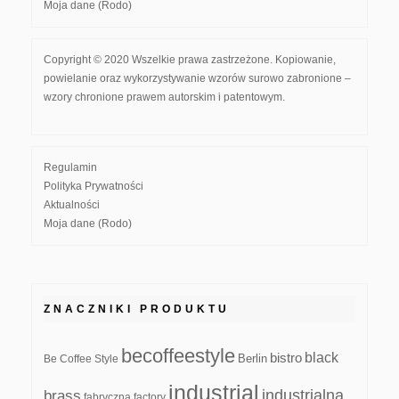
Moja dane (Rodo)
Copyright © 2020 Wszelkie prawa zastrzeżone. Kopiowanie,
powielanie oraz wykorzystywanie wzorów surowo zabronione –
wzory chronione prawem autorskim i patentowym.
Regulamin
Polityka Prywatności
Aktualności
Moja dane (Rodo)
ZNACZNIKI PRODUKTU
becoffeestyle
black
bistro
Be Coffee Style
Berlin
industrial
industrialna
brass
fabryczna
factory