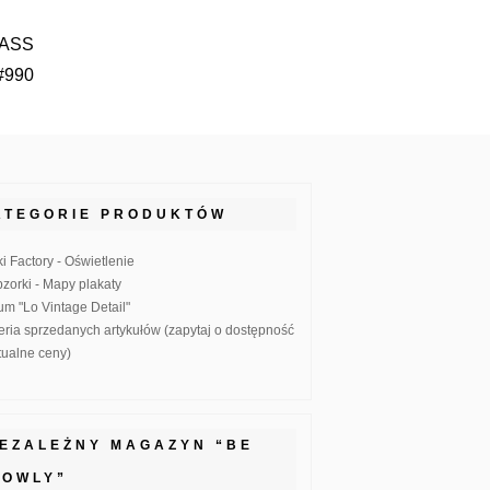
BRASS
 #990
ATEGORIE PRODUKTÓW
ki Factory - Oświetlenie
zorki - Mapy plakaty
um "Lo Vintage Detail"
eria sprzedanych artykułów (zapytaj o dostępność
ktualne ceny)
IEZALEŻNY MAGAZYN “BE
LOWLY”