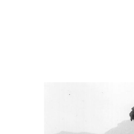
Oświetlenie industrialne, lampy LOFT, kinkiety 
Zorki Factor