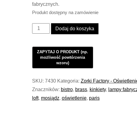
fabrycznych.
Produkt dostępny na zamówienie
ilość
Dodaj do koszyka
Oświetlenie
Lampa
wisząca
Industrialna
Loft
BRASS
SKU:
7430
Kategoria:
Zorki Factory - Oświetleni
Tubus
Znaczników:
bistro
,
brass
,
kinkiety
,
lampy fabryc
#989
loft
,
mosiądz
,
oświetlenie
,
paris