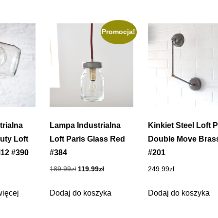
Promocja!
rialna
Lampa Industrialna
Kinkiet Steel Loft P
uty Loft
Loft Paris Glass Red
Double Move Bras
l12 #390
#384
#201
Pierwotna
Aktualna
189.99
zł
119.99
zł
249.99
zł
cena
cena
wynosiła:
wynosi:
więcej
Dodaj do koszyka
Dodaj do koszyka
189.99zł.
119.99zł.