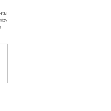
etal
rdzy
e