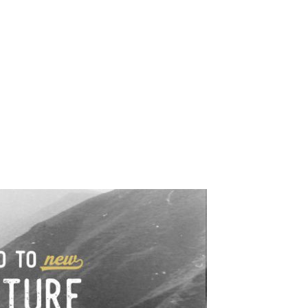
e industrialne. Mapy,
wy.