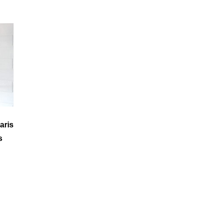
aris
s