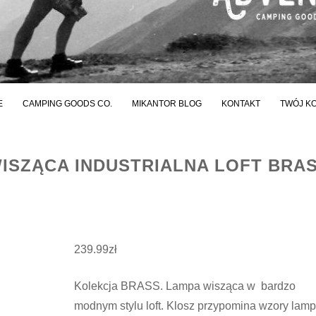
E
CAMPING GOODS CO.
MIKANTOR BLOG
KONTAKT
TWÓJ K
ISZĄCA INDUSTRIALNA LOFT BRA
239.99
zł
Kolekcja BRASS. Lampa wisząca w bardzo
modnym stylu loft. Klosz przypomina wzory lamp