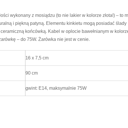
ści wykonany z mosiądzu (to nie lakier w kolorze złota!) – to m
ralną i piękną patyną. Elementu kinkietu mogą posiadać ślady 
z ceramiczną końcówką. Kabel w oplocie bawełnianym w kolorz
arówkę – do 75W. Żarówka nie jest w cenie.
16 x 7,5 cm
90 cm
gwint: E14, maksymalnie 75W