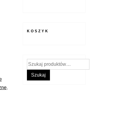
KOSZYK
Szukaj:
Szukaj
e
zne
,