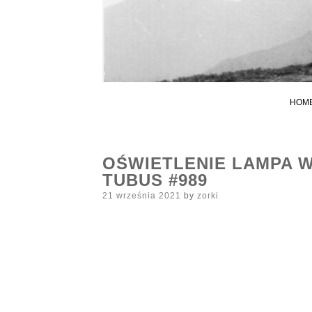
HOM
OŚWIETLENIE LAMPA W
TUBUS #989
Posted
21 września 2021
by
zorki
on