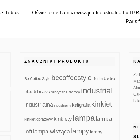
ASS Tubus
Oświetlenie Lampa wisząca Industrialna Loft 
Paris
ZNACZNIKI PRODUKTU
K
Zor
becoffeestyle
bistro
Be Coffee Style
Berlin
Map
Alb
industrial
brass
black
fabryczna
factory
Gal
i a
kinkiet
industrialna
kaligrafia
industrialny
lampa
lampa
kinkiety
kinkiet obrazowy
N
lampy
loft
lampa wisząca
lampy
S