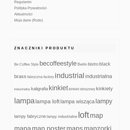
Regulamin
Polityka Prywatności
Aktualności
Moja dane (Rodo)
ZNACZNIKI PRODUKTU
becoffeestyle
black
bistro
Be Coffee Style
Berlin
industrial
industrialna
brass
fabryczna
factory
kinkiet
kinkiety
kaligrafia
kinkiet obrazowy
industrialny
lampa
lampy
lampa loft
lampa wisząca
loft
map
lampy fabryczne
lampy industrialne
mapa
map poster
maps
mapzorki