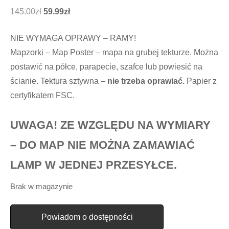
Pierwotna
Aktualna
145.00
zł
59.99
zł
cena
cena
NIE WYMAGA OPRAWY – RAMY!
wynosiła:
wynosi:
Mapzorki – Map Poster – mapa na grubej tekturze. Można
145.00zł.
59.99zł.
postawić na półce, parapecie, szafce lub powiesić na
ścianie. Tektura sztywna –
nie trzeba oprawiać.
Papier z
certyfikatem FSC.
UWAGA! ZE WZGLĘDU NA WYMIARY
– DO MAP NIE MOŻNA ZAMAWIAĆ
LAMP W JEDNEJ PRZESYŁCE.
Brak w magazynie
Powiadom o dostępności