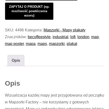
SKU:
4496
Kategoria:
Mapzorki - Mapy plakaty
Znaczników:
becoffeestyle
,
industrial
,
loft
,
london
,
map
,
map poster
,
mapa
,
maps
,
mapzorki
,
plakat
Opis
Opis
Wizualizacja każdej mapy jest przygotowana od początku
w Mapzorki Factory – nie korzystamy z gotowych
prezentacji. Mapy są indywidualnie odwzorowane (różnią