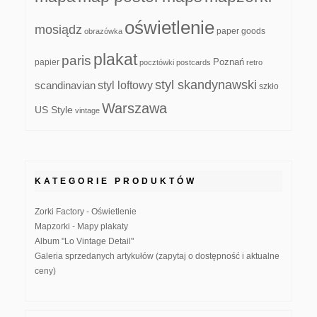
oświetlenie
mosiądz
paper goods
obrazówka
plakat
paris
papier
Poznań
pocztówki
postcards
retro
styl skandynawski
scandinavian
styl loftowy
szkło
Warszawa
US Style
vintage
KATEGORIE PRODUKTÓW
Zorki Factory - Oświetlenie
Mapzorki - Mapy plakaty
Album "Lo Vintage Detail"
Galeria sprzedanych artykułów (zapytaj o dostępność i aktualne
ceny)