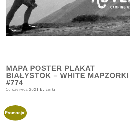
MAPA POSTER PLAKAT
BIAŁYSTOK – WHITE MAPZORKI
#774
Posted
16 czerwca 2021
by
zorki
on
Promocja!