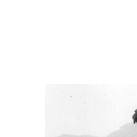
Oświetlenie industrialne, lampy LOFT, kinkiety 
Zorki Factor