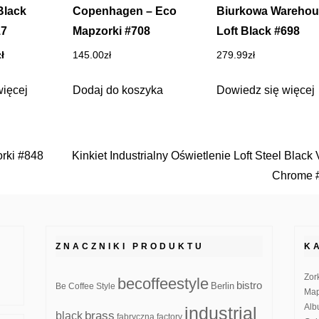
Black
Copenhagen – Eco
Biurkowa Warehou
17
Mapzorki #708
Loft Black #698
tna
Aktualna
zł
145.00
zł
279.99
zł
cena
ła:
wynosi:
więcej
Dodaj do koszyka
Dowiedz się więcej
zł.
59.99zł.
rki #848
Kinkiet Industrialny Oświetlenie Loft Steel Black 
Chrome 
ZNACZNIKI PRODUKTU
K
Zor
becoffeestyle
bistro
Be Coffee Style
Berlin
Map
Alb
industrial
brass
black
fabryczna
factory