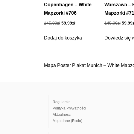
Copenhagen – White
Warszawa – 
Mapzorki #706
Mapzorki #7
Pierwotna
Aktualna
Pierwo
145.00
zł
59.99
zł
145.00
zł
59.99
cena
cena
cena
wynosiła:
wynosi:
wynosi
Dodaj do koszyka
Dowiedz się 
145.00zł.
59.99zł.
145.00
Mapa Poster Plakat Munich – White Mapzo
Nawigacja
wpisu
Regulamin
Polityka Prywatności
Aktualności
Moja dane (Rodo)