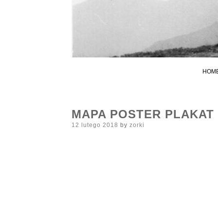
HOM
MAPA POSTER PLAKAT 
Posted
12 lutego 2018
by
zorki
on