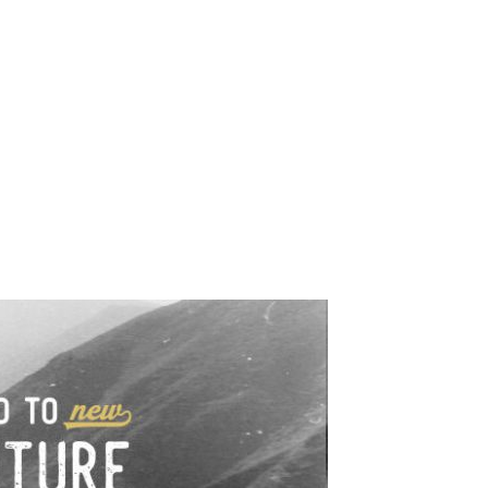
e industrialne. Mapy,
wy.