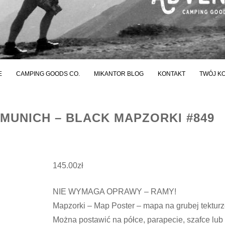
E
CAMPING GOODS CO.
MIKANTOR BLOG
KONTAKT
TWÓJ K
MUNICH – BLACK MAPZORKI #849
145.00
zł
NIE WYMAGA OPRAWY – RAMY!
Mapzorki – Map Poster – mapa na grubej tekturz
Można postawić na półce, parapecie, szafce lub