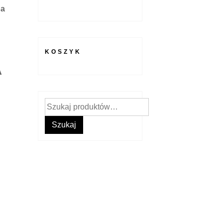
ba
KOSZYK
A
Szukaj:
Szukaj