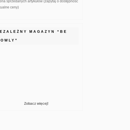
eria sprzedanych artykułów (zapytaj o dostępność
ktualne ceny)
IEZALEŻNY MAGAZYN “BE
LOWLY”
Zobacz więcej!