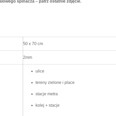
owego spinacza – patrz ostatnie zdjęcie.
50 x 70 cm
2mm
ulice
tereny zielone i place
stacje metra
kolej + stacje