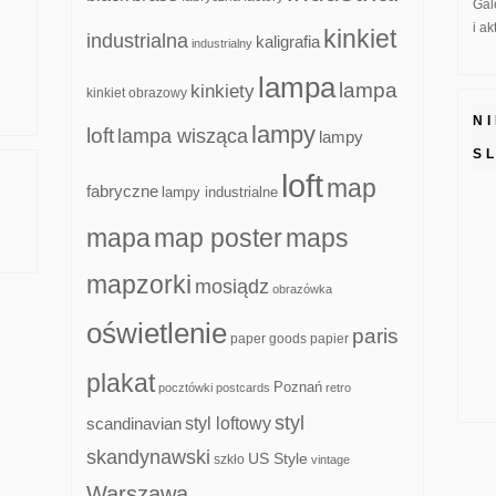
Gal
i a
kinkiet
industrialna
kaligrafia
industrialny
lampa
lampa
kinkiety
kinkiet obrazowy
N
lampy
loft
lampa wisząca
lampy
S
loft
map
fabryczne
lampy industrialne
mapa
map poster
maps
mapzorki
mosiądz
obrazówka
oświetlenie
paris
paper goods
papier
plakat
Poznań
pocztówki
postcards
retro
styl
scandinavian
styl loftowy
skandynawski
US Style
szkło
vintage
Warszawa