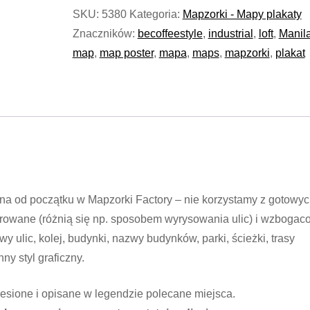
SKU:
5380
Kategoria:
Mapzorki - Mapy plakaty
Znaczników:
becoffeestyle
,
industrial
,
loft
,
Manil
map
,
map poster
,
mapa
,
maps
,
mapzorki
,
plakat
na od początku w Mapzorki Factory – nie korzystamy z gotowy
orowane (różnią się np. sposobem wyrysowania ulic) i wzbogac
y ulic, kolej, budynki, nazwy budynków, parki, ścieżki, trasy
ny styl graficzny.
iesione i opisane w legendzie polecane miejsca.