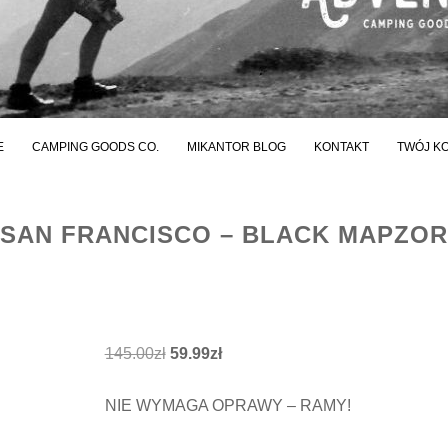
E
CAMPING GOODS CO.
MIKANTOR BLOG
KONTAKT
TWÓJ K
SAN FRANCISCO – BLACK MAPZOR
Pierwotna
Aktualna
145.00
zł
59.99
zł
cena
cena
NIE WYMAGA OPRAWY – RAMY!
wynosiła:
wynosi:
145.00zł.
59.99zł.