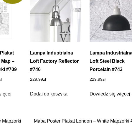
Plakat
Lampa Industrialna
Lampa Industrialn
e Map –
Loft Factory Reflector
Loft Steel Black
ki #709
#746
Porcelain #743
tna
Aktualna
zł
229.99
zł
229.99
zł
cena
ła:
wynosi:
więcej
Dodaj do koszyka
Dowiedz się więcej
zł.
59.99zł.
e Mapzorki
Mapa Poster Plakat London – White Mapzorki