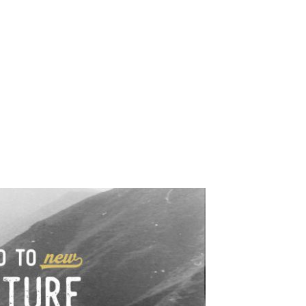
e industrialne. Mapy,
wy.