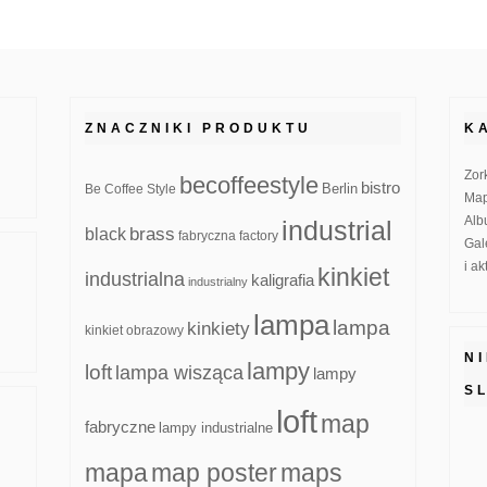
ZNACZNIKI PRODUKTU
K
Zor
becoffeestyle
bistro
Be Coffee Style
Berlin
Map
Alb
industrial
brass
black
fabryczna
factory
Gal
i a
kinkiet
industrialna
kaligrafia
industrialny
lampa
lampa
kinkiety
kinkiet obrazowy
N
lampy
loft
lampa wisząca
lampy
S
loft
map
fabryczne
lampy industrialne
mapa
map poster
maps