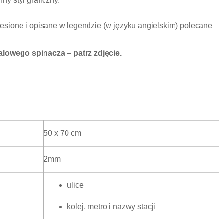
ny styl graficzny.
iesione i opisane w legendzie (w języku angielskim) polecane
lowego spinacza – patrz zdjęcie.
50 x 70 cm
2mm
ulice
kolej, metro i nazwy stacji