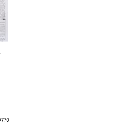
a
 #770