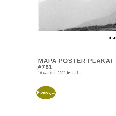
HOM
MAPA POSTER PLAKAT 
#781
Posted
16 czerwca 2021
by
zorki
on
Promocja!