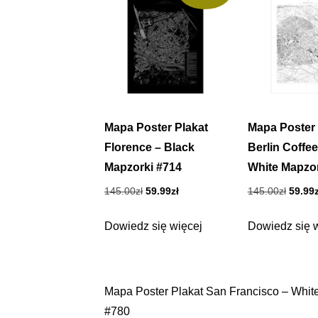
Mapa Poster Plakat
Mapa Poster 
Florence – Black
Berlin Coffe
Mapzorki #714
White Mapzor
Pierwotna
Aktualna
Pierwo
145.00
zł
59.99
zł
145.00
zł
59.99
cena
cena
cena
wynosiła:
wynosi:
wynosi
Dowiedz się więcej
Dowiedz się 
145.00zł.
59.99zł.
145.00
Mapa Poster Plakat San Francisco – Whit
Nawigacja
#780