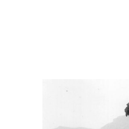
Oświetlenie industrialne, lampy LOFT, kinkiety 
Zorki Factor