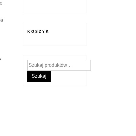
e.
ba
KOSZYK
A
Szukaj:
Szukaj