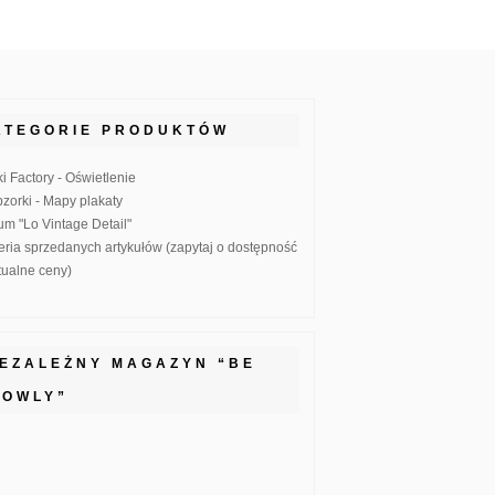
ATEGORIE PRODUKTÓW
ki Factory - Oświetlenie
zorki - Mapy plakaty
um "Lo Vintage Detail"
eria sprzedanych artykułów (zapytaj o dostępność
ktualne ceny)
IEZALEŻNY MAGAZYN “BE
LOWLY”