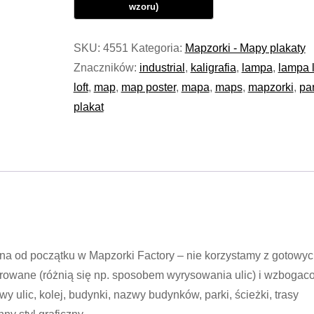
SKU:
4551
Kategoria:
Mapzorki - Mapy plakaty
Znaczników:
industrial
,
kaligrafia
,
lampa
,
lampa l
loft
,
map
,
map poster
,
mapa
,
maps
,
mapzorki
,
par
plakat
na od początku w Mapzorki Factory – nie korzystamy z gotowy
orowane (różnią się np. sposobem wyrysowania ulic) i wzbogac
y ulic, kolej, budynki, nazwy budynków, parki, ścieżki, trasy