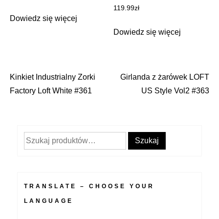
119.99
zł
Dowiedz się więcej
Dowiedz się więcej
Kinkiet Industrialny Zorki
Girlanda z żarówek LOFT
Nawigacja
Factory Loft White #361
US Style Vol2 #363
wpisu
Szukaj:
Szukaj
TRANSLATE – CHOOSE YOUR
LANGUAGE