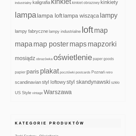
kinkiet
kinkiety
kaligrafia
kinkiet obrazowy
industrialny
lampa
lampy
lampa loft
lampa wisząca
loft
map
lampy fabryczne
lampy industrialne
mapa
map poster
maps
mapzorki
oświetlenie
mosiądz
paper goods
obrazówka
plakat
paris
papier
Poznań
pocztówki
postcards
retro
styl skandynawski
scandinavian
styl loftowy
szkło
Warszawa
US Style
vintage
KATEGORIE PRODUKTÓW