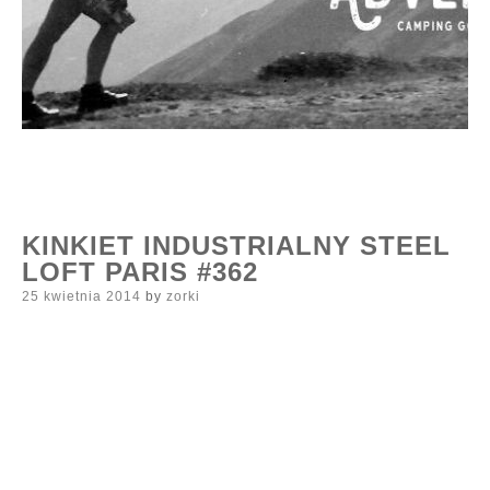
KINKIET INDUSTRIALNY STEEL
LOFT PARIS #362
Posted
25 kwietnia 2014
by
zorki
on