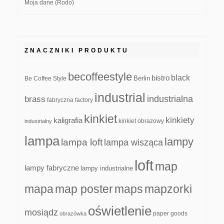
Moja dane (Rodo)
ZNACZNIKI PRODUKTU
becoffeestyle
black
bistro
Be Coffee Style
Berlin
industrial
industrialna
brass
fabryczna
factory
kinkiet
kinkiety
kaligrafia
kinkiet obrazowy
industrialny
lampa
lampy
lampa loft
lampa wisząca
loft
map
lampy fabryczne
lampy industrialne
mapa
map poster
maps
mapzorki
oświetlenie
mosiądz
paper goods
obrazówka