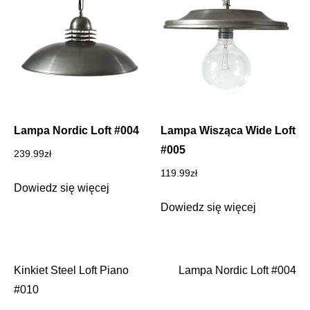
Lampa Nordic Loft #004
Lampa Wisząca Wide Loft
#005
239.99
zł
119.99
zł
Dowiedz się więcej
Dowiedz się więcej
Kinkiet Steel Loft Piano
Lampa Nordic Loft #004
Nawigacja
#010