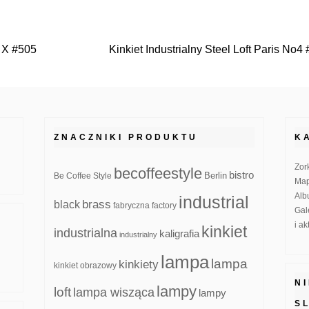
d X #505
Kinkiet Industrialny Steel Loft Paris No4
ZNACZNIKI PRODUKTU
K
Zor
becoffeestyle
bistro
Be Coffee Style
Berlin
Map
Alb
industrial
brass
black
fabryczna
factory
Gal
i a
kinkiet
industrialna
kaligrafia
industrialny
lampa
lampa
kinkiety
kinkiet obrazowy
N
lampy
loft
lampa wisząca
lampy
S