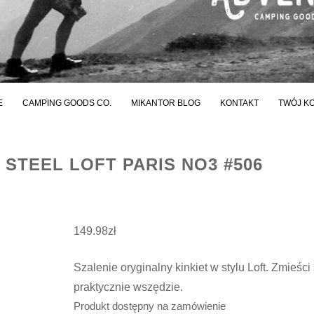
E
CAMPING GOODS CO.
MIKANTOR BLOG
KONTAKT
TWÓJ K
 STEEL LOFT PARIS NO3 #506
149.98
zł
Szalenie oryginalny kinkiet w stylu Loft. Zmieści 
praktycznie wszędzie.
Produkt dostępny na zamówienie