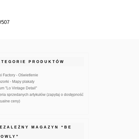
 #507
ATEGORIE PRODUKTÓW
ki Factory - Oświetlenie
zorki - Mapy plakaty
um "Lo Vintage Detail"
eria sprzedanych artykułów (zapytaj o dostępność
ktualne ceny)
IEZALEŻNY MAGAZYN “BE
LOWLY”