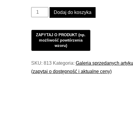
ilość
Dodaj do koszyka
Kinkiet
Industrialny
Steel
Loft
Paris
No3
SKU:
813
Kategoria:
Galeria sprzedanych artyk
#506
(zapytaj o dostępność i aktualne ceny)