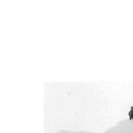
Oświetlenie industrialne, lampy LOFT, kinkiety 
Zorki Factor