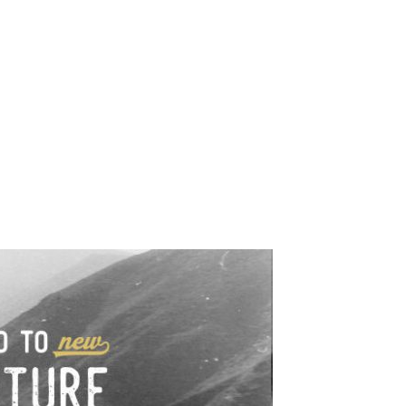
e industrialne. Mapy,
wy.