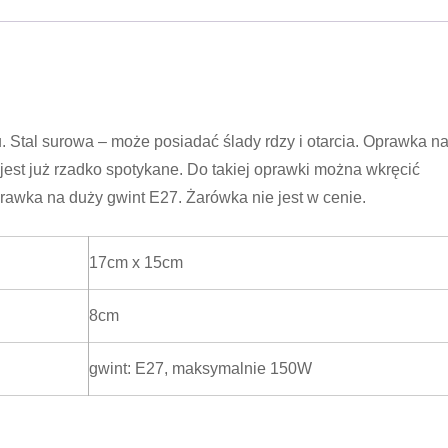
. Stal surowa – może posiadać ślady rdzy i otarcia. Oprawka n
 jest już rzadko spotykane. Do takiej oprawki można wkręcić
awka na duży gwint E27. Żarówka nie jest w cenie.
17cm x 15cm
8cm
gwint: E27, maksymalnie 150W