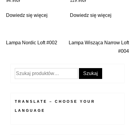
94.99
zł
119.99
zł
Dowiedz się więcej
Dowiedz się więcej
Lampa Nordic Loft #002
Lampa Wisząca Narrow Loft
Nawigacja
#004
wpisu
Szukaj:
Szukaj
TRANSLATE – CHOOSE YOUR
LANGUAGE