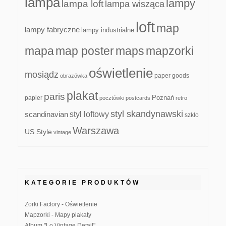
lampa
lampy
lampa loft
lampa wisząca
loft
map
lampy fabryczne
lampy industrialne
mapa
map poster
maps
mapzorki
oświetlenie
mosiądz
paper goods
obrazówka
plakat
paris
papier
Poznań
pocztówki
postcards
retro
styl skandynawski
scandinavian
styl loftowy
szkło
Warszawa
US Style
vintage
KATEGORIE PRODUKTÓW
Zorki Factory - Oświetlenie
Mapzorki - Mapy plakaty
Album "Lo Vintage Detail"