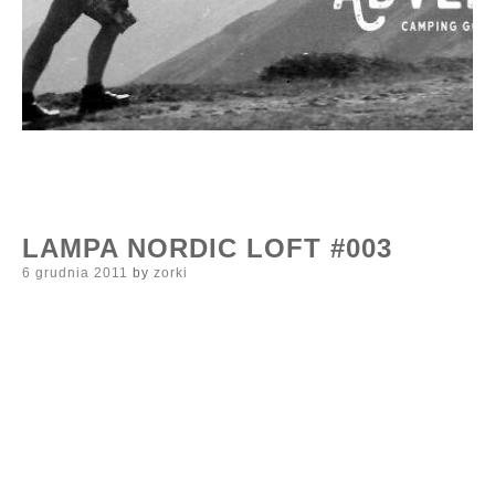
LAMPA NORDIC LOFT #003
Posted
6 grudnia 2011
by
zorki
on