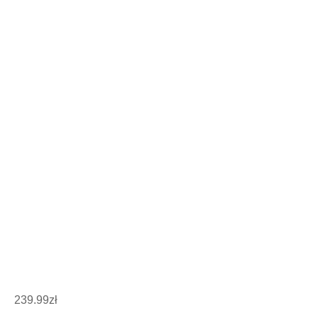
239.99
zł