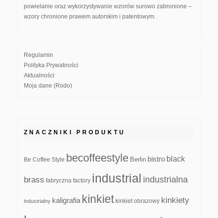
powielanie oraz wykorzystywanie wzorów surowo zabronione –
wzory chronione prawem autorskim i patentowym.
Regulamin
Polityka Prywatności
Aktualności
Moja dane (Rodo)
ZNACZNIKI PRODUKTU
becoffeestyle
black
bistro
Be Coffee Style
Berlin
industrial
industrialna
brass
fabryczna
factory
kinkiet
kinkiety
kaligrafia
kinkiet obrazowy
industrialny