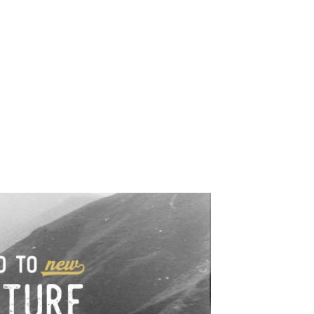
e industrialne. Mapy,
wy.