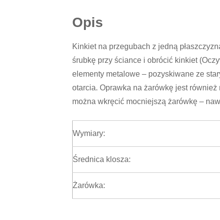
Opis
Kinkiet na przegubach z jedną płaszczyzn
śrubkę przy ściance i obrócić kinkiet (O
elementy metalowe – pozyskiwane ze star
otarcia. Oprawka na żarówkę jest również m
można wkręcić mocniejszą żarówkę – nawe
Wymiary:
Średnica klosza:
Żarówka: