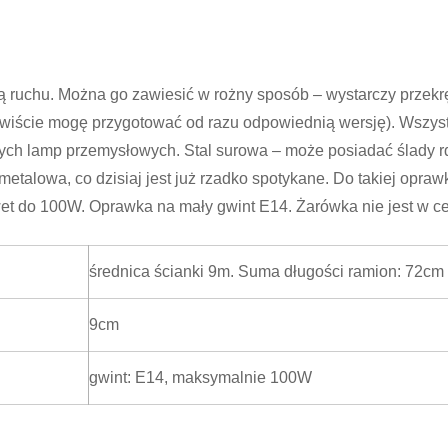
ą ruchu. Można go zawiesić w rożny sposób – wystarczy przekr
czywiście mogę przygotować od razu odpowiednią wersję). Wszys
ych lamp przemysłowych. Stal surowa – może posiadać ślady rd
etalowa, co dzisiaj jest już rzadko spotykane. Do takiej opraw
t do 100W. Oprawka na mały gwint E14. Żarówka nie jest w ce
średnica ścianki 9m. Suma długości ramion: 72cm
9cm
gwint: E14, maksymalnie 100W