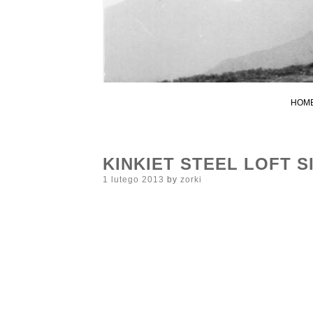
HOM
KINKIET STEEL LOFT S
Posted
1 lutego 2013
by
zorki
on