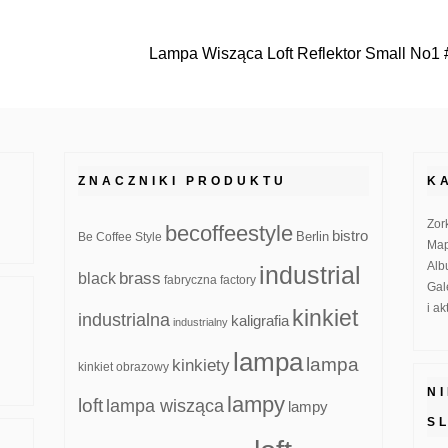
Lampa Wisząca Loft Reflektor Small No1
ZNACZNIKI PRODUKTU
K
Zor
becoffeestyle
bistro
Be Coffee Style
Berlin
Map
Alb
industrial
brass
black
fabryczna
factory
Gal
i a
kinkiet
industrialna
kaligrafia
industrialny
lampa
lampa
kinkiety
kinkiet obrazowy
N
lampy
loft
lampa wisząca
lampy
S