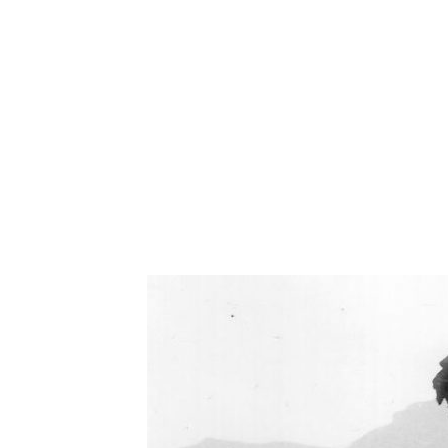
Oświetlenie industrialne, lampy LOFT, kinkiety 
Zorki Factor