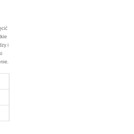
ęcić
tkie
zy i
ki
nie.