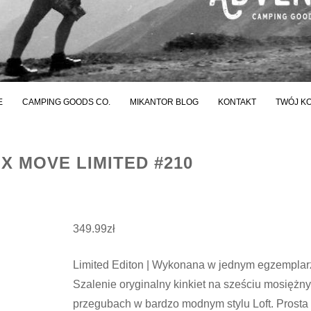
E
CAMPING GOODS CO.
MIKANTOR BLOG
KONTAKT
TWÓJ K
IX MOVE LIMITED #210
349.99
zł
Limited Editon | Wykonana w jednym egzemplar
Szalenie oryginalny kinkiet na sześciu mosiężn
przegubach w bardzo modnym stylu Loft. Prosta