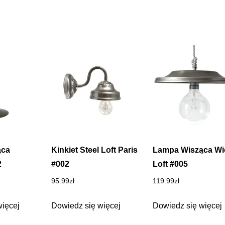
ąca
Kinkiet Steel Loft Paris
Lampa Wisząca Wi
2
#002
Loft #005
95.99
zł
119.99
zł
więcej
Dowiedz się więcej
Dowiedz się więcej