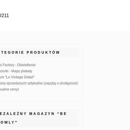
 #211
ATEGORIE PRODUKTÓW
ki Factory - Oświetlenie
zorki - Mapy plakaty
um "Lo Vintage Detail"
eria sprzedanych artykułów (zapytaj o dostępność
ktualne ceny)
IEZALEŻNY MAGAZYN “BE
LOWLY”