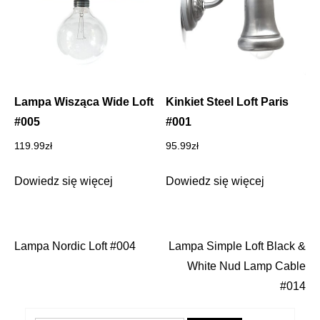
Lampa Wisząca Wide Loft
Kinkiet Steel Loft Paris
#005
#001
119.99
zł
95.99
zł
Dowiedz się więcej
Dowiedz się więcej
Lampa Nordic Loft #004
Lampa Simple Loft Black &
Nawigacja
White Nud Lamp Cable
wpisu
#014