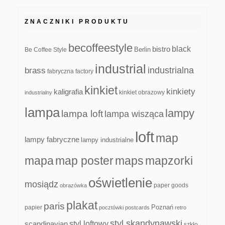
ZNACZNIKI PRODUKTU
becoffeestyle
black
bistro
Be Coffee Style
Berlin
industrial
industrialna
brass
fabryczna
factory
kinkiet
kinkiety
kaligrafia
kinkiet obrazowy
industrialny
lampa
lampy
lampa loft
lampa wisząca
loft
map
lampy fabryczne
lampy industrialne
mapa
map poster
maps
mapzorki
oświetlenie
mosiądz
paper goods
obrazówka
plakat
paris
papier
Poznań
pocztówki
postcards
retro
styl skandynawski
scandinavian
styl loftowy
szkło