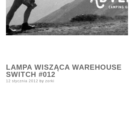
LAMPA WISZĄCA WAREHOUSE
SWITCH #012
Posted
12 stycznia 2012
by
zorki
on