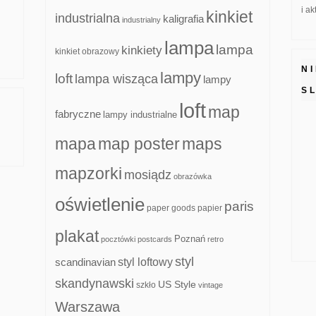
i a
kinkiet
industrialna
kaligrafia
industrialny
lampa
lampa
kinkiety
kinkiet obrazowy
N
lampy
loft
lampa wisząca
lampy
S
loft
map
fabryczne
lampy industrialne
mapa
map poster
maps
mapzorki
mosiądz
obrazówka
oświetlenie
paris
paper goods
papier
plakat
Poznań
pocztówki
postcards
retro
styl
scandinavian
styl loftowy
skandynawski
US Style
szkło
vintage
Warszawa