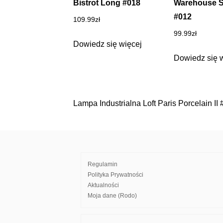
Bistrot Long #018
Warehouse S
#012
109.99
zł
99.99
zł
Dowiedz się więcej
Dowiedz się 
Lampa Industrialna Loft Paris Porcelain II
Nawigacja
wpisu
Regulamin
Polityka Prywatności
Aktualności
Moja dane (Rodo)