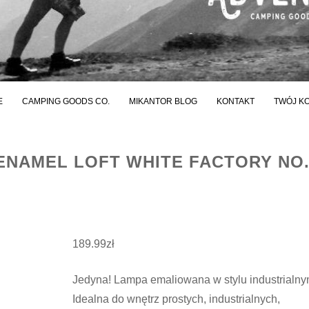
E
CAMPING GOODS CO.
MIKANTOR BLOG
KONTAKT
TWÓJ K
ENAMEL LOFT WHITE FACTORY NO.
189.99
zł
Jedyna! Lampa emaliowana w stylu industrialny
Idealna do wnętrz prostych, industrialnych,