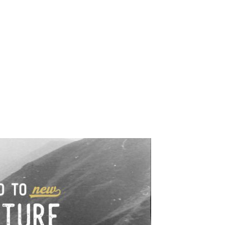
e industrialne. Mapy,
wy.