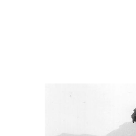
Oświetlenie industrialne, lampy LOFT, kinkiety 
Zorki Factor