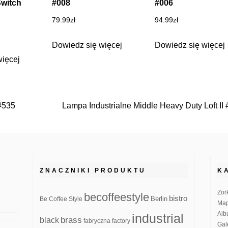
witch
#008
#006
79.99
zł
94.99
zł
Dowiedz się więcej
Dowiedz się więcej
więcej
 #535
Lampa Industrialne Middle Heavy Duty Loft II
ZNACZNIKI PRODUKTU
K
Zor
becoffeestyle
bistro
Be Coffee Style
Berlin
Map
Alb
industrial
brass
black
fabryczna
factory
Gal