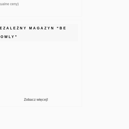
ktualne ceny)
IEZALEŻNY MAGAZYN “BE
LOWLY”
Zobacz więcej!