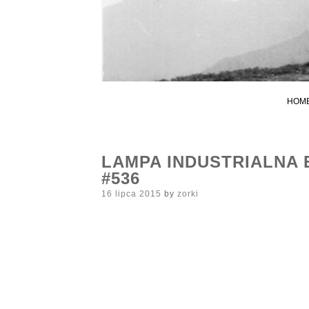
HOM
LAMPA INDUSTRIALNA 
#536
Posted
16 lipca 2015
by
zorki
on