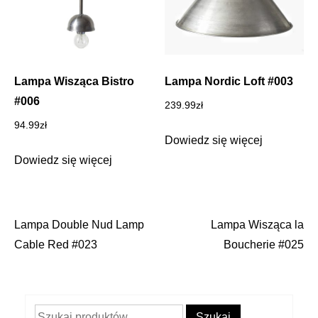
Lampa Wisząca Bistro
Lampa Nordic Loft #003
#006
239.99
zł
94.99
zł
Dowiedz się więcej
Dowiedz się więcej
Lampa Double Nud Lamp
Lampa Wisząca la
Nawigacja
Cable Red #023
Boucherie #025
wpisu
Szukaj:
Szukaj