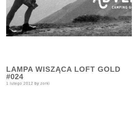
LAMPA WISZĄCA LOFT GOLD
#024
Posted
1 lutego 2012
by
zorki
on