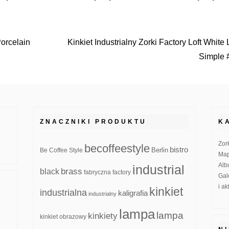
Porcelain
Kinkiet Industrialny Zorki Factory Loft White
Simple 
ZNACZNIKI PRODUKTU
K
Zor
becoffeestyle
bistro
Be Coffee Style
Berlin
Map
Alb
industrial
brass
black
fabryczna
factory
Gal
i a
kinkiet
industrialna
kaligrafia
industrialny
lampa
lampa
kinkiety
kinkiet obrazowy