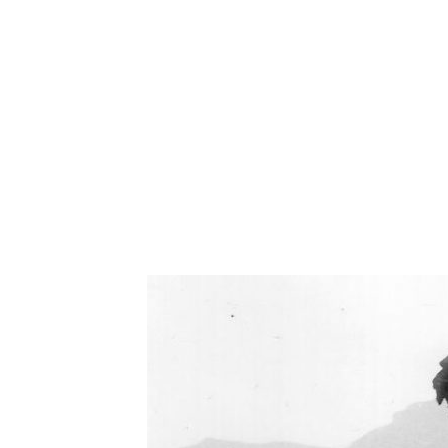
Oświetlenie industrialne, lampy LOFT, kinkiety 
Zorki Factor