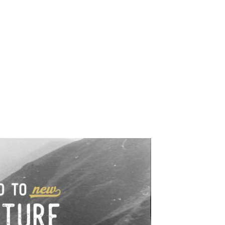
e industrialne. Mapy,
wy.