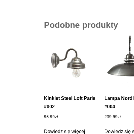
Podobne produkty
Kinkiet Steel Loft Paris
Lampa Nordi
#002
#004
95.99
zł
239.99
zł
Dowiedz się więcej
Dowiedz się 