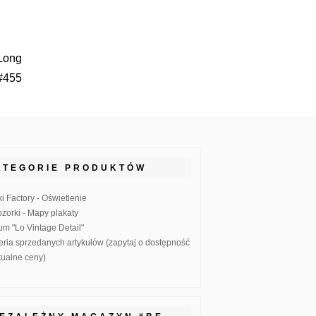
 Long
#455
ATEGORIE PRODUKTÓW
ki Factory - Oświetlenie
zorki - Mapy plakaty
um "Lo Vintage Detail"
eria sprzedanych artykułów (zapytaj o dostępność
ktualne ceny)