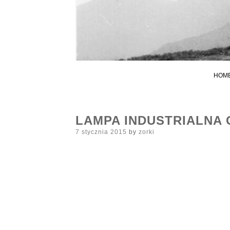
HOM
LAMPA INDUSTRIALNA 
Posted
7 stycznia 2015
by
zorki
on