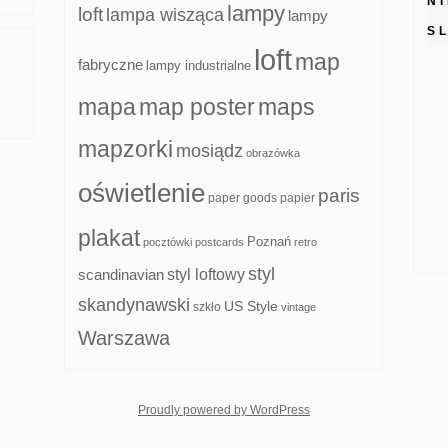
N
lampy
loft
lampa wisząca
lampy
S
loft
map
fabryczne
lampy industrialne
mapa
map poster
maps
mapzorki
mosiądz
obrazówka
oświetlenie
paris
paper goods
papier
plakat
Poznań
pocztówki
postcards
retro
styl
scandinavian
styl loftowy
skandynawski
US Style
szkło
vintage
Warszawa
whois: Nuno Sarmento F
Proudly powered by WordPress