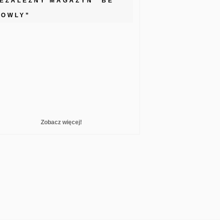
IEZALEŻNY MAGAZYN “BE
LOWLY”
Zobacz więcej!
reelance WordPress Developer London