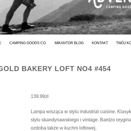
E
CAMPING GOODS CO.
MIKANTOR BLOG
KONTAKT
TWÓJ K
GOLD BAKERY LOFT NO4 #454
139.99
zł
Lampa wisząca w stylu industrial cuisine. Klasy
stylu skandynawskiego i vintage. Bardzo orygin
ozdoba także w kuchni loftowej.