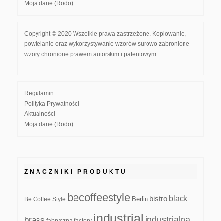
Moja dane (Rodo)
Copyright © 2020 Wszelkie prawa zastrzeżone. Kopiowanie,
powielanie oraz wykorzystywanie wzorów surowo zabronione –
wzory chronione prawem autorskim i patentowym.
Regulamin
Polityka Prywatności
Aktualności
Moja dane (Rodo)
ZNACZNIKI PRODUKTU
becoffeestyle
black
bistro
Be Coffee Style
Berlin
industrial
industrialna
brass
fabryczna
factory