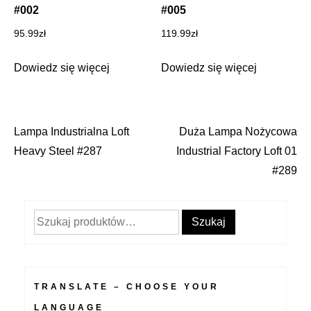
#002
#005
95.99
zł
119.99
zł
Dowiedz się więcej
Dowiedz się więcej
Lampa Industrialna Loft
Duża Lampa Nożycowa
Nawigacja
Heavy Steel #287
Industrial Factory Loft 01
wpisu
#289
Szukaj:
Szukaj
TRANSLATE – CHOOSE YOUR
LANGUAGE