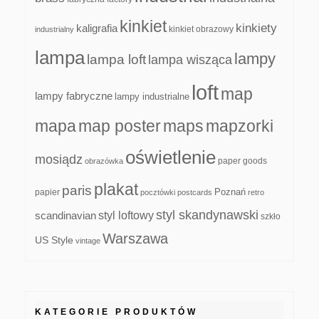
kinkiet
kinkiety
kaligrafia
kinkiet obrazowy
industrialny
lampa
lampy
lampa loft
lampa wisząca
loft
map
lampy fabryczne
lampy industrialne
mapa
map poster
maps
mapzorki
oświetlenie
mosiądz
paper goods
obrazówka
plakat
paris
papier
Poznań
pocztówki
postcards
retro
styl skandynawski
scandinavian
styl loftowy
szkło
Warszawa
US Style
vintage
KATEGORIE PRODUKTÓW