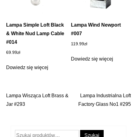
Lampa Simple Loft Black
Lampa Wind Newport
& White Nud Lamp Cable
#007
#014
119.99
zł
69.99
zł
Dowiedz się więcej
Dowiedz się więcej
Lampa Wisząca Loft Brass &
Lampa Industrialna Loft
Nawigacja
Jar #293
Factory Glass No1 #295
wpisu
Szukaj:
Szukaj