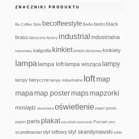
ZNACZNIKI PRODUKTU
becoffeestyle
black
bistro
Be Coffee Style
Berlin
industrial
industrialna
brass
fabryczna
factory
kinkiet
kinkiety
kaligrafia
kinkiet obrazowy
industrialny
lampa
lampy
lampa loft
lampa wisząca
loft
map
lampy fabryczne
lampy industrialne
mapa
map poster
maps
mapzorki
oświetlenie
mosiądz
paper goods
obrazówka
plakat
paris
papier
Poznań
pocztówki
postcards
retro
styl skandynawski
scandinavian
styl loftowy
szkło