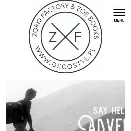
Skip
to
content
MENU
Oświetlenie industrialne, lampy LOFT, kinkiety oraz plakaty mapy.
Zorki Factory Lampy
loft oświetlenie
industrialne. Mapy,
plakaty. Styl loftowy.