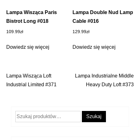
Lampa Wisząca Paris
Lampa Double Nud Lamp
Bistrot Long #018
Cable #016
109.99
zł
129.99
zł
Dowiedz się więcej
Dowiedz się więcej
Lampa Wisząca Loft
Lampa Industrialne Middle
Nawigacja
Industrial Limited #371
Heavy Duty Loft #373
wpisu
Szukaj:
Szukaj