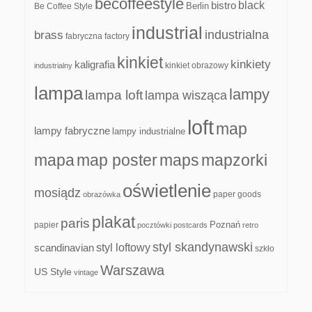
becoffeestyle
black
bistro
Be Coffee Style
Berlin
industrial
industrialna
brass
fabryczna
factory
kinkiet
kinkiety
kaligrafia
kinkiet obrazowy
industrialny
lampa
lampy
lampa loft
lampa wisząca
loft
map
lampy fabryczne
lampy industrialne
mapa
map poster
maps
mapzorki
oświetlenie
mosiądz
paper goods
obrazówka
plakat
paris
papier
Poznań
pocztówki
postcards
retro
styl skandynawski
scandinavian
styl loftowy
szkło
Warszawa
US Style
vintage