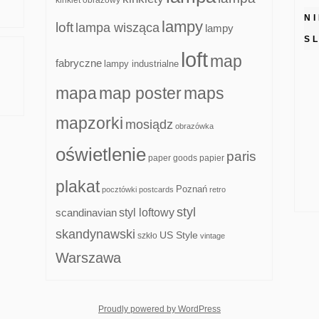
kinkiet obrazowy
N
lampy
loft
lampa wisząca
lampy
S
loft
map
fabryczne
lampy industrialne
mapa
map poster
maps
mapzorki
mosiądz
obrazówka
oświetlenie
paris
paper goods
papier
plakat
Poznań
pocztówki
postcards
retro
styl
scandinavian
styl loftowy
skandynawski
US Style
szkło
vintage
Warszawa
whois: Nuno Sarmento F
Proudly powered by WordPress