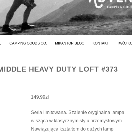
E
CAMPING GOODS CO.
MIKANTOR BLOG
KONTAKT
TWÓJ K
MIDDLE HEAVY DUTY LOFT #373
149.99
zł
Seria limitowana. Szalenie oryginalna lampa
wisząca w klasycznym stylu przemysłowym.
Nawiązująca kształtem do dużych lamp