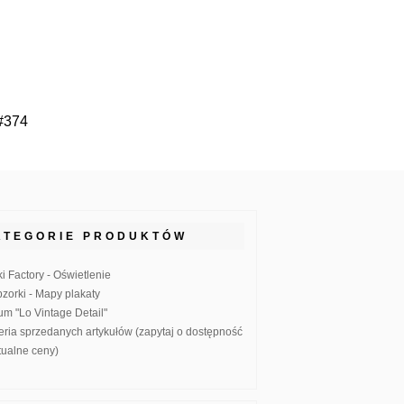
 #374
ATEGORIE PRODUKTÓW
ki Factory - Oświetlenie
zorki - Mapy plakaty
um "Lo Vintage Detail"
eria sprzedanych artykułów (zapytaj o dostępność
ktualne ceny)