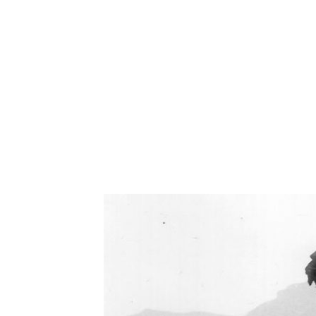
Oświetlenie industrialne, lampy LOFT, kinkiety 
Zorki Factor