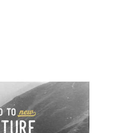
e industrialne. Mapy,
wy.