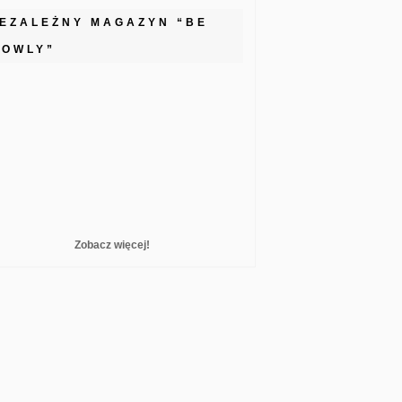
IEZALEŻNY MAGAZYN “BE
LOWLY”
Zobacz więcej!
reelance WordPress Developer London