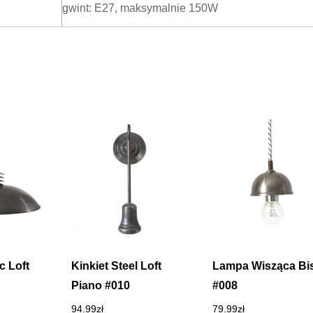
gwint: E27, maksymalnie 150W
c Loft
Kinkiet Steel Loft
Lampa Wisząca Bis
Piano #010
#008
94.99
zł
79.99
zł