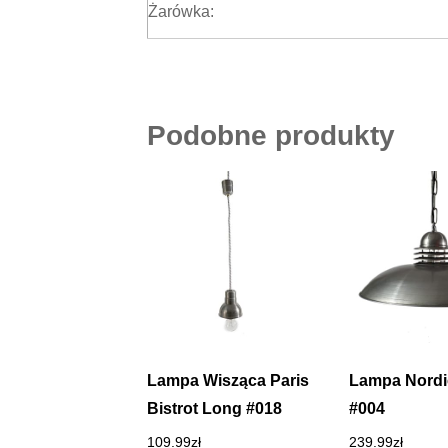
Żarówka:
Podobne produkty
Lampa Wisząca Paris
Lampa Nordi
Bistrot Long #018
#004
109.99
zł
239.99
zł