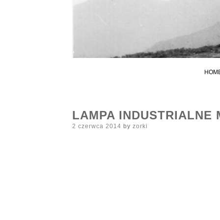
HOM
LAMPA INDUSTRIALNE 
Posted
2 czerwca 2014
by
zorki
on