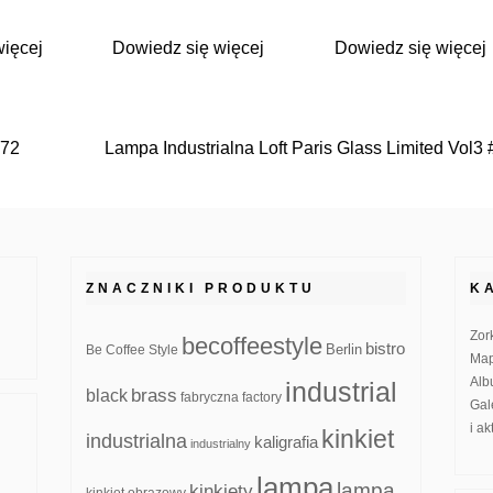
więcej
Dowiedz się więcej
Dowiedz się więcej
372
Lampa Industrialna Loft Paris Glass Limited Vol3
ZNACZNIKI PRODUKTU
K
Zor
becoffeestyle
bistro
Be Coffee Style
Berlin
Map
Alb
industrial
brass
black
fabryczna
factory
Gal
i a
kinkiet
industrialna
kaligrafia
industrialny
lampa
lampa
kinkiety