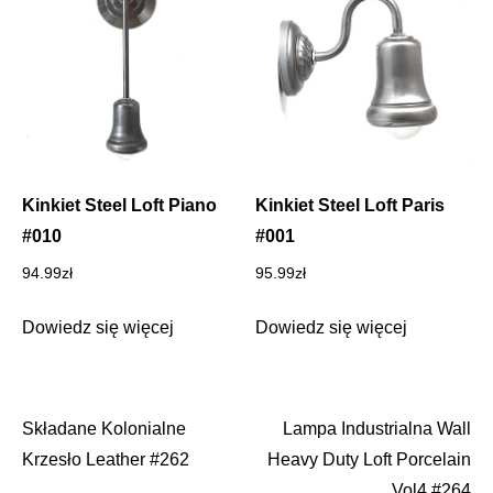
Kinkiet Steel Loft Piano
Kinkiet Steel Loft Paris
#010
#001
94.99
zł
95.99
zł
Dowiedz się więcej
Dowiedz się więcej
Składane Kolonialne
Lampa Industrialna Wall
Nawigacja
Krzesło Leather #262
Heavy Duty Loft Porcelain
Vol4 #264