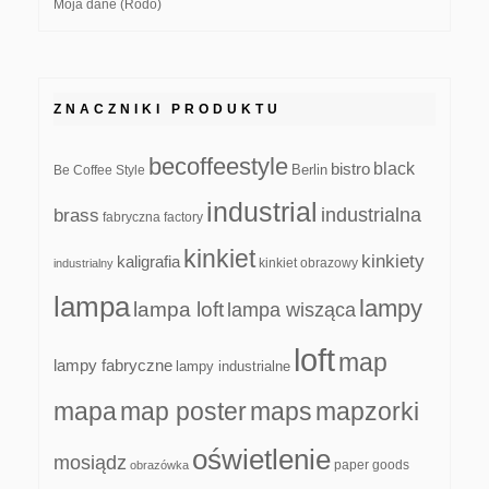
Moja dane (Rodo)
ZNACZNIKI PRODUKTU
becoffeestyle
black
bistro
Be Coffee Style
Berlin
industrial
industrialna
brass
fabryczna
factory
kinkiet
kinkiety
kaligrafia
kinkiet obrazowy
industrialny
lampa
lampy
lampa loft
lampa wisząca
loft
map
lampy fabryczne
lampy industrialne
mapa
map poster
maps
mapzorki
oświetlenie
mosiądz
paper goods
obrazówka