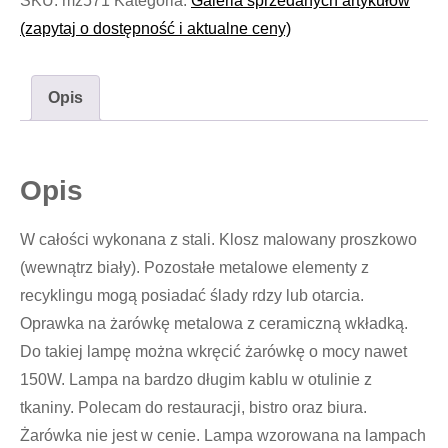
SKU:
mz571
Kategoria:
Galeria sprzedanych artykułów
(zapytaj o dostępność i aktualne ceny)
Opis
Opis
W całości wykonana z stali. Klosz malowany proszkowo
(wewnątrz biały). Pozostałe metalowe elementy z
recyklingu mogą posiadać ślady rdzy lub otarcia.
Oprawka na żarówkę metalowa z ceramiczną wkładką.
Do takiej lampę można wkręcić żarówkę o mocy nawet
150W. Lampa na bardzo długim kablu w otulinie z
tkaniny. Polecam do restauracji, bistro oraz biura.
Żarówka nie jest w cenie. Lampa wzorowana na lampach