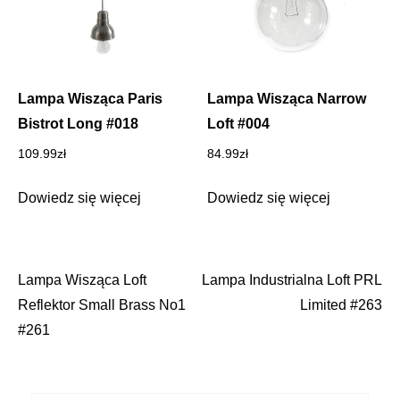
Lampa Wisząca Paris
Lampa Wisząca Narrow
Bistrot Long #018
Loft #004
109.99
zł
84.99
zł
Dowiedz się więcej
Dowiedz się więcej
Lampa Wisząca Loft
Lampa Industrialna Loft PRL
Nawigacja
Reflektor Small Brass No1
Limited #263
wpisu
#261