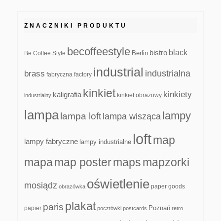
ZNACZNIKI PRODUKTU
becoffeestyle
black
bistro
Be Coffee Style
Berlin
industrial
industrialna
brass
fabryczna
factory
kinkiet
kinkiety
kaligrafia
kinkiet obrazowy
industrialny
lampa
lampy
lampa loft
lampa wisząca
loft
map
lampy fabryczne
lampy industrialne
mapa
map poster
maps
mapzorki
oświetlenie
mosiądz
paper goods
obrazówka
plakat
paris
papier
Poznań
pocztówki
postcards
retro