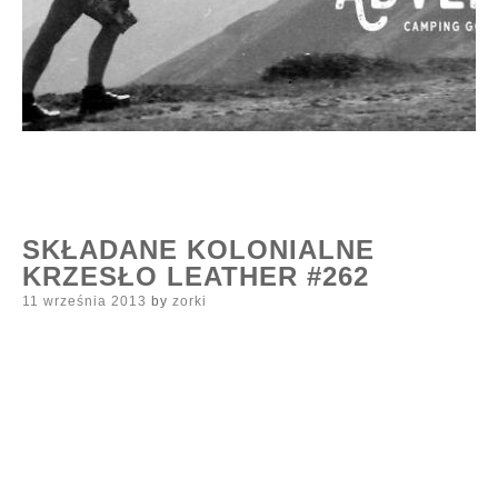
SKŁADANE KOLONIALNE
KRZESŁO LEATHER #262
Posted
11 września 2013
by
zorki
on