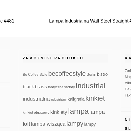
nc #481
Lampa Industrialna Wall Steel Straight
ZNACZNIKI PRODUKTU
K
Zor
becoffeestyle
bistro
Be Coffee Style
Berlin
Map
Alb
industrial
brass
black
fabryczna
factory
Gal
i a
kinkiet
industrialna
kaligrafia
industrialny
lampa
lampa
kinkiety
kinkiet obrazowy
N
lampy
loft
lampa wisząca
lampy
S