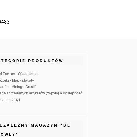
 #483
ATEGORIE PRODUKTÓW
ki Factory - Oświetlenie
zorki - Mapy plakaty
um "Lo Vintage Detail"
eria sprzedanych artykułów (zapytaj o dostępność
ktualne ceny)
IEZALEŻNY MAGAZYN “BE
LOWLY”