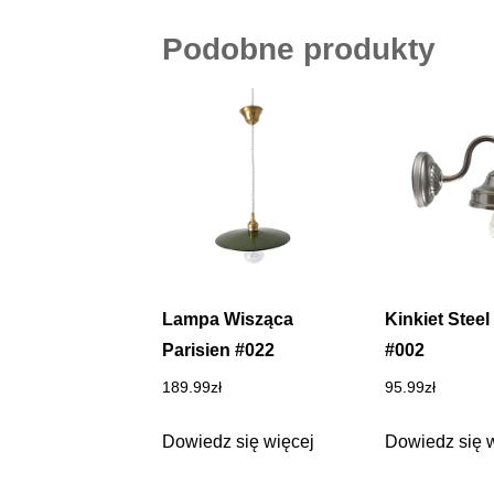
Podobne produkty
Lampa Wisząca
Kinkiet Steel
Parisien #022
#002
189.99
zł
95.99
zł
Dowiedz się więcej
Dowiedz się 