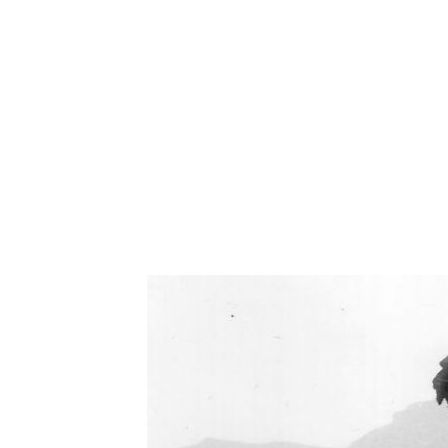
Oświetlenie industrialne, lampy LOFT, kinkiety 
Zorki Factor