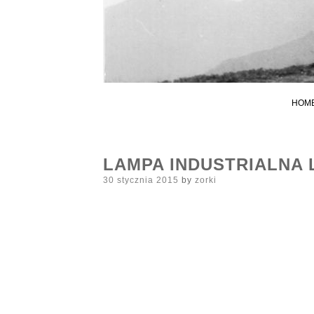
HOM
LAMPA INDUSTRIALNA 
Posted
30 stycznia 2015
by
zorki
on