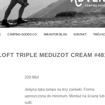
E
CAMPING GOODS CO.
MIKANTOR BLOG
KONTAKT
TWÓJ K
LOFT TRIPLE MEDUZOT CREAM #48
209.99
zł
Jedyna taka lampa na trzy żarówki. Forma
uproszczona do minimum. Montaż na ścianę lub
sufit.