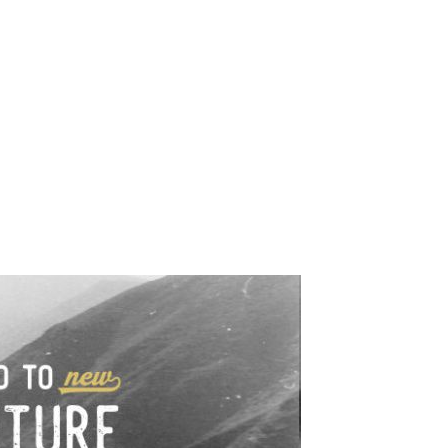
e industrialne. Mapy,
wy.